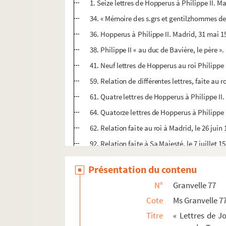
1. Seize lettres de Hopperus à Philippe II. M
34. « Mémoire des s.grs et gentilzhommes des 
36. Hopperus à Philippe II. Madrid, 31 mai 1
38. Philippe II « au duc de Bavière, le père ».
41. Neuf lettres de Hopperus au roi Philippe 
59. Relation de différentes lettres, faite au r
61. Quatre lettres de Hopperus à Philippe II.
64. Quatorze lettres de Hopperus à Philippe II
62. Relation faite au roi à Madrid, le 26 juin
92. Relation faite à Sa Majesté, le 7 juillet 1
93. Sommaires de lettres pour Angleterre, F
Présentation du contenu
95. Huit lettres de Hopperus à Philippe II. 8 j
N°
Granvelle 77
111. « Relation faicte à Sa Majesté, le XVIIe 
Cote
Ms Granvelle 7
113. Neuf lettres de Hopperus au roi Philippe 
Titre
« Lettres de J
131. Touchant les événements des Pays-Bas e