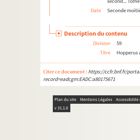
second... Tome I
Date
Seconde moitié
Description du contenu
Division
59
Titre
Hopperus à
Citer ce document :
https://ccfr.bnf.fr/por
record=eadcgm:EADC:a80175671
Plan du site
Mentions Légales
Accessibilit
v 31.1.0