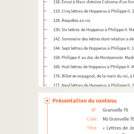
118. Envoi à Marc-Antoine Colonna d'un livre
119. Cinq lettres de Hopperus à Philippe II. 
128. Requêtes au roi
130. Six lettres de Hopperus à Philippe II. M
142. Sommaire des lettres dont relation a été
144. Sept lettres de Hopperus à Philippe II.
158. Philippe II au duc de Montpensier. Mad
160. Huit lettres de Hopperus à Philippe II. 
176. Billet en espagnol, de la main du roi, 
177. Neuf lettres de Hopperus à Philippe II. 
Ms Granvelle 77. « Lettres de Joachim Hopperus
Présentation du contenu
Ms Granvelle 78. « Lettres de Joachim Hopperus
N°
Granvelle 76
Ms Granvelle 79. « Lettres de Joachim Hopperus
Cote
Ms Granvelle 7
Ms Granvelle 80. « Lettres de Joachim Hopperu
Titre
« Lettres de J