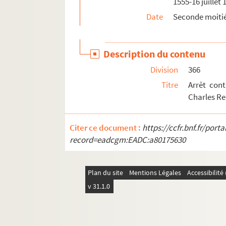
1555-16 juillet 
Date
Seconde moitié
Description du contenu
Division
366
Titre
Arrêt cont
Charles Re
Citer ce document :
https://ccfr.bnf.fr/por
record=eadcgm:EADC:a80175630
Plan du site
Mentions Légales
Accessibilit
v 31.1.0