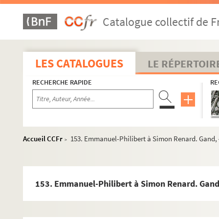
65. Gonzalo Perez à Simon Renard. Bruxelles, 24 juin 1556
Catalogue collectif de F
67. Simon Renard à Philippe II. 30 juin 1556. Minute
68. Emmanuel-Philibert, duc de Savoie, à Simon Renard. Br
72. Philippe II à Simon Renard. Bruxelles, 10 et 18 juillet
LES CATALOGUES
LE RÉPERTOIR
75. Emmanuel-Philibert, duc de Savoie, à Simon Renard. Br
RECHERCHE RAPIDE
RE
83. Simon Renard à Philippe II. 27 et 29 juillet, et 11 août
94. Gonzalo Perez à Simon Renard. Bruxelles, 12 août 155
96. Le comte de Tende au connétable de Montmorency. Mar
98. Philippe II à Simon Renard. Gand, 27 août 1556. Copie
Accueil CCFr
153. Emmanuel-Philibert à Simon Renard. Gand, 4 
>
99. Emmanuel-Philibert, duc de Savoie, à Simon Renard. 
100. Simon Renard à Philippe II. Moret, 27 août 1556. Min
101. Charles de Lalaing au duc de Savoie. Cambrai, 27 ao
153. Emmanuel-Philibert à Simon Renard. Gand, 
103. Simon Renard à Philippe II. 1er septembre 1556. Min
105. Philippe II à Simon Renard. Gand, 4 septembre 1556.