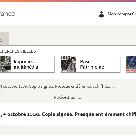
. Esp.
rance
Mon compte C
uxelles, 9 juillet 1556. Copie signée. Presque ...
 1556. Copies signées
E
uxelles, 25 juillet 1556. Copie signée. Presque...
CHERCHES CIBLÉES
 1556. Minutes
Imprimés
Base
6. Copie. Esp. Quelques passages chiffrés
multimédia
Patrimoine
seille, 14 août 1556. Copie. Esp.
 signée
octobre 1556. Copie signée. Presque entièrement chiffrée,...
Bruxelles, 27 août 1556. Copie signée
Notice
1 sur 1
ute
ût 1556. Copie
4 octobre 1556. Copie signée. Presque entièrement chiffr
ute
 Copie signée