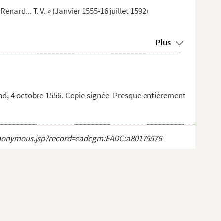
nard... T. V. » (Janvier 1555-16 juillet 1592)
Plus
, 4 octobre 1556. Copie signée. Presque entièrement
ct_anonymous.jsp?record=eadcgm:EADC:a80175576