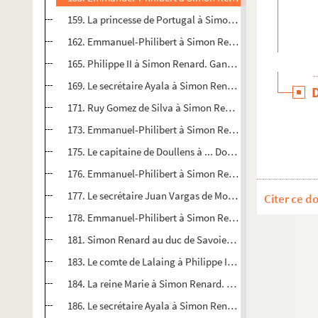
159. La princesse de Portugal à Simon Renard. Valladolid,
162. Emmanuel-Philibert à Simon Renard. Bruxelles, 21 octo
165. Philippe II à Simon Renard. Gand, 1er novembre 1556
169. Le secrétaire Ayala à Simon Renard. Valladolid, 1er
171. Ruy Gomez de Silva à Simon Renard. Gand, 1er novem
173. Emmanuel-Philibert à Simon Renard. Bruxelles, 2 nov
175. Le capitaine de Doullens à ... Doullens, 8 octobre 15
176. Emmanuel-Philibert à Simon Renard. Bruxelles, 7 n
177. Le secrétaire Juan Vargas de Molina à Simon Renard.
Citer ce d
178. Emmanuel-Philibert à Simon Renard. Bruxelles, 13 e
181. Simon Renard au duc de Savoie. Gournay, 6 février 1
183. Le comte de Lalaing à Philippe II. Valenciennes, 18 f
184. La reine Marie à Simon Renard. Valladolid, 13 février
186. Le secrétaire Ayala à Simon Renard. Valladolid, 5 ma