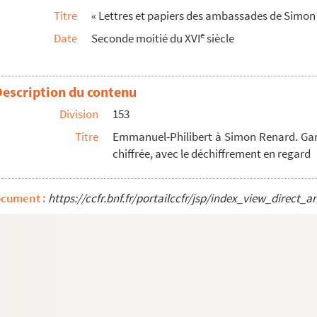
Titre
« Lettres et papiers des ambassades de Simon Re
 15 octobre 1556. Copie signée. Esp.
e
Date
Seconde moitié du XVI
siècle
bre 1556. Copie signée. La fin chiffrée, avec l...
. Copie signée. Esp.
 novembre 1556. Esp.
Description du contenu
bre 1556. Copie signée. Esp.
Division
153
embre 1556. Copie signée. Passages chiffrés, avec...
Titre
Emmanuel-Philibert à Simon Renard. Gand
56. Copie
chiffrée, avec le déchiffrement en regard
ovembre 1556. Copie signée
 Valladolid, 22 novembre 1556. Esp.
ocument :
https://ccfr.bnf.fr/portailccfr/jsp/index_view_dire
t 31 décembre 1556. Copies signées
556. Minute
évrier 1556. Copie signée
 1557. Copie signée
rs 1557. Esp.