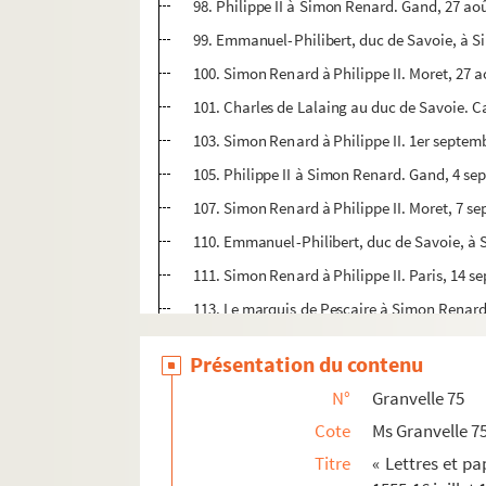
98. Philippe II à Simon Renard. Gand, 27 ao
99. Emmanuel-Philibert, duc de Savoie, à S
100. Simon Renard à Philippe II. Moret, 27 
101. Charles de Lalaing au duc de Savoie. C
103. Simon Renard à Philippe II. 1er septem
105. Philippe II à Simon Renard. Gand, 4 se
107. Simon Renard à Philippe II. Moret, 7 s
110. Emmanuel-Philibert, duc de Savoie, à
111. Simon Renard à Philippe II. Paris, 14 
113. Le marquis de Pescaire à Simon Renard.
115. Ruy Gomez de Silva, comte de Melito, à 
Présentation du contenu
119. Emmanuel-Philibert, duc de Savoie, à
N°
Granvelle 75
121. Accord sur le fait des prisonniers. Copie
Cote
Ms Granvelle 7
123. Simon Renard à Philippe II. Paris, 24 
Titre
« Lettres et p
130. Simon Renard à la princesse de Portugal