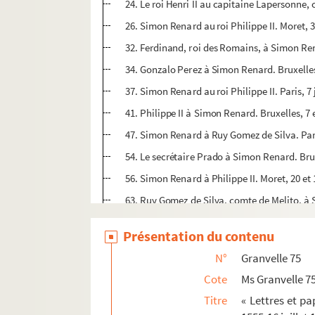
24. Le roi Henri II au capitaine Lapersonn
26. Simon Renard au roi Philippe II. Moret, 
32. Ferdinand, roi des Romains, à Simon Ren
34. Gonzalo Perez à Simon Renard. Bruxelles, 
37. Simon Renard au roi Philippe II. Paris, 7
41. Philippe II à Simon Renard. Bruxelles, 7 
47. Simon Renard à Ruy Gomez de Silva. Paris
54. Le secrétaire Prado à Simon Renard. Brux
56. Simon Renard à Philippe II. Moret, 20 et 
63. Ruy Gomez de Silva, comte de Melito, à S
65. Gonzalo Perez à Simon Renard. Bruxelles,
Présentation du contenu
67. Simon Renard à Philippe II. 30 juin 1556
N°
Granvelle 75
68. Emmanuel-Philibert, duc de Savoie, à Sim
Cote
Ms Granvelle 7
72. Philippe II à Simon Renard. Bruxelles, 10
Titre
« Lettres et p
75. Emmanuel-Philibert, duc de Savoie, à Sim