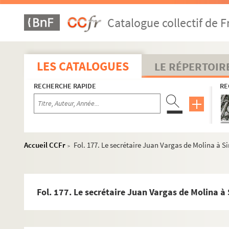
Fol. 99. Emmanuel-Philibert, duc de Savoie, à Simon Rena
Catalogue collectif de F
Fol. 100. Simon Renard à Philippe II. Moret, 27 août 1556
Fol. 101. Charles de Lalaing au duc de Savoie. Cambrai, 
er
Fol. 103. Simon Renard à Philippe II. 1
septembre 1556
LES CATALOGUES
LE RÉPERTOIR
Fol. 105. Philippe II à Simon Renard. Gand, 4 septembre 
RECHERCHE RAPIDE
RE
Fol. 107. Simon Renard à Philippe II. Moret, 7 septembre 
Fol. 110. Emmanuel-Philibert, duc de Savoie, à Simon Re
Fol. 111. Simon Renard à Philippe II. Paris, 14 septembre 
Fol. 113. Le marquis de Pescaire à Simon Renard. Milan, 
Accueil CCFr
Fol. 177. Le secrétaire Juan Vargas de Molina à 
>
Fol. 115. Ruy Gomez de Silva, comte de Melito, à Simon Ren
Fol. 119. Emmanuel-Philibert, duc de Savoie, à Simon Re
Fol. 121. Accord sur le fait des prisonniers
Fol. 177. Le secrétaire Juan Vargas de Molina 
Fol. 123. Simon Renard à Philippe II. Paris, 24 septembre 
Fol. 130. Simon Renard à la princesse de Portugal. (S. d.,