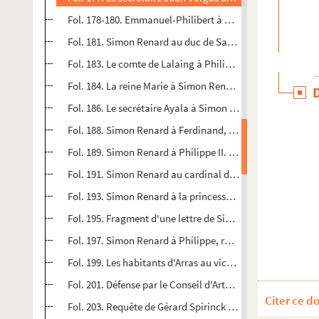
Fol. 178-180. Emmanuel-Philibert à Simon Renard. Bruxel
Fol. 181. Simon Renard au duc de Savoie. Gournay, 6 févri
Fol. 183. Le comte de Lalaing à Philippe II. Valenciennes, 
Fol. 184. La reine Marie à Simon Renard. Valladolid, 13 fé
Fol. 186. Le secrétaire Ayala à Simon Renard. Valladolid,
Fol. 188. Simon Renard à Ferdinand, roi des Romains. (S. 
Fol. 189. Simon Renard à Philippe II. Paris. (S. d., vers n
Fol. 191. Simon Renard au cardinal de Trente. (S. l. n. d.)
Fol. 193. Simon Renard à la princesse de Portugal, régen
Fol. 195. Fragment d'une lettre de Simon Renard au roi P
Fol. 197. Simon Renard à Philippe, roi d'Angleterre. S. 
Fol. 199. Les habitants d'Arras au vicomte à.. 1556
Fol. 201. Défense par le Conseil d'Artois aux habitants de
Citer ce d
Fol. 203. Requête de Gérard Spirinck van Wel, châtelain de