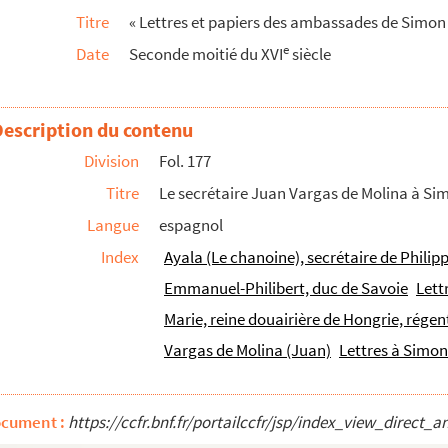
Titre
« Lettres et papiers des ambassades de Simon Re
les, 13 et 31 décembre 1556
e
Date
Seconde moitié du XVI
siècle
er 1556
18 février 1556
vrier 1557
Description du contenu
 5 mars 1557
Division
Fol. 177
d., 1555)
Titre
Le secrétaire Juan Vargas de Molina à Si
ovembre 1556)
Langue
espagnol
Index
Ayala (Le chanoine), secrétaire de Philipp
te d'Espagne. 1555
Emmanuel-Philibert, duc de Savoie
Lett
hilippe II. 1558. Négociations de Cateau-Cambrésis
Marie, reine douairière de Hongrie, rége
d. Commencement de janvier 1555
Vargas de Molina (Juan)
Lettres à Simo
 Villersau-Flos d'obéir aux juges royaux de France
ocument :
https://ccfr.bnf.fr/portailccfr/jsp/index_view_dire
 Hesdin, au roi Philippe II