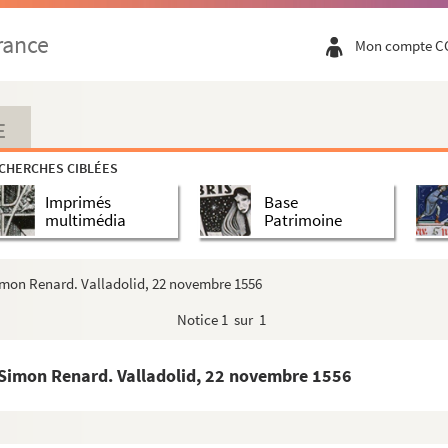
rd. Bruxelles, 27 août 1556
rance
Mon compte C
27 août 1556
E
1556
CHERCHES CIBLÉES
1556
Imprimés
Base
nard. Gand, 12 septembre 1556
multimédia
Patrimoine
1556
15 septembre 1556
Simon Renard. Valladolid, 22 novembre 1556
ard. Flessingue, 17 septembre 1556. Lettre chiffrée ...
Notice
1 sur 1
nard. Gand, 22 septembre 1556
à Simon Renard. Valladolid, 22 novembre 1556
1556
 vers le 15 septembre 1556)