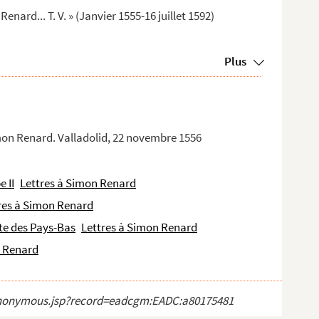
nard... T. V. » (Janvier 1555-16 juillet 1592)
Plus
mon Renard. Valladolid, 22 novembre 1556
e II
Lettres à Simon Renard
res à Simon Renard
nte des Pays-Bas
Lettres à Simon Renard
n Renard
ct_anonymous.jsp?record=eadcgm:EADC:a80175481