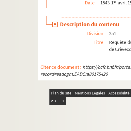
er
Date
1543-1
avril 1
Description du contenu
Division
251
Titre
Requête du
de Crèvecœu
Citer ce document :
https://ccfr.bnf.fr/por
record=eadcgm:EADC:a80175420
Plan du site
Mentions Légales
Accessibilit
v 31.1.0