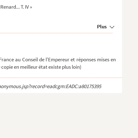
enard... T. IV »
Plus
 France au Conseil de l'Empereur et réponses mises en
copie en meilleur état existe plus loin)
ct_anonymous.jsp?record=eadcgm:EADC:a80175395