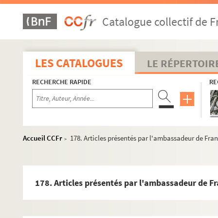
90. « Instruction pour avoir information sur... des différen
Catalogue collectif de F
94. Mémoire dressé pour le fait de la rançon des prisonnie
100. « Extraict des lettres de l'évesque de Liège au roy, du
101. Emmanuel-Philibert à Simon Renard. Bruxelles, 23 m
LES CATALOGUES
LE RÉPERTOIR
102-3. Instruction à l'ambassadeur de France relativement
RECHERCHE RAPIDE
RE
104. G. d'Autriche, évêque de Liège, à Philippe II. Liège, 1
106. Ruy Gomez de Silva, comte de Melito, au connétable 
107. Simon Renard à Philippe II. 9 juillet 1556
111. Laurent II de Gorrevod, comte de Pont-de-Vaux, à Si
Accueil CCFr
178. Articles présentés par l'ambassadeur de Fran
>
113. Ferdinand, roi des Romains, à Simon Renard. Vienne, 
114. Juan Vargas de Molina à Simon Renard. Valladolid, 2
117. Le baron de la Vigne à l'évêque l'Arras. Saragosse, 
178. Articles présentés par l'ambassadeur de Fr
121. Le capitaine Myllort à l'évêque d'Arras. Beaugratz, 
124. « Remonstrances faictes au roy [de France] en son Con