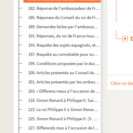
182. Réponse de l'ambassadeur de France Bassefontaine au
185. Réponses du Conseil du roi de France quant à l'exécuti
189. Demandes faites par l'ambassadeur de l'Empereur, e
191. Réponses, du roi de France touchant divers griefs de
193. Requête des sujets espagnols, et réponses en marge
197. Requête au connétable pour avoir réponse sur les po
199. Conditions proposées par le duc de Savoie, Emmanuel-
200. Articles présentés au Conseil du roi de France par l
201. Articles présentés par les ambassadeurs du roi de Fra
Citer ce d
203. « Différens meus à l'occasion de la présente tresve [d
218. Simon Renard à Philippe II. Saint-Dié-sur-Loire, 8 et
223. Le roi Philippe II à Simon Renard. (S. d., mai 1556)
225. Simon Renard à Philippe II. (S. d., 28 juin 1556)
227. Différends mus à l'occasion de la présente trêve (mêm