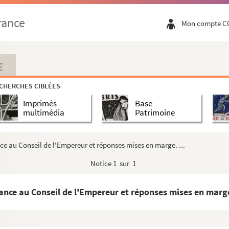
ds mus à l'occasion de la tresve. » 23 mai 1...
rance
Mon compte C
rs. Châtillon, 16 mai 1556. Copie
 XVIII de may 1556 »
ai 1556. Copie signée
E
 aux prisonniers et à leur rançon. 28 mai 1556
CHERCHES CIBLÉES
3 juin 1556. Copie
Imprimés
Base
de Montmorency. Bruxelles, 24 juin 1556. Copie. E...
multimédia
Patrimoine
mon Renard. Mantes, 19 juillet 1556
ce au Conseil de l'Empereur et réponses mises en marge. ...
29 juillet 1556. Copie signée
Notice
1 sur 1
3 août 1556. Copie. Esp.
27 novembre 1558. Copie. Esp.
ance au Conseil de l'Empereur et réponses mises en marge.
22 novembre 1558. Copie
seil d'estat de la part et au nom du prince d'O...