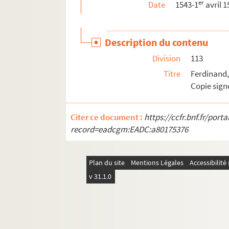
er
Date
1543-1
avril 1
201. Articles présentés par les ambassadeurs
203. « Différens meus à l'occasion de la prés
Description du contenu
218. Simon Renard à Philippe II. Saint-Dié-s
Division
113
223. Le roi Philippe II à Simon Renard. (S. d
Titre
Ferdinand,
225. Simon Renard à Philippe II. (S. d., 28 ju
Copie sign
227. Différends mus à l'occasion de la prése
228. Simon Renard à Philippe II. (S. d., se
Citer ce document :
https://ccfr.bnf.fr/por
230. Le roi Philippe II à Simon Renard. (S. d
record=eadcgm:EADC:a80175376
234. Relation des hostilités dans le Cambrés
236. Le comte de Lalaing et Simon Renard au ro
Plan du site
Mentions Légales
Accessibilit
242. Défense de séjourner à la Cour. (S. d.).
v 31.1.0
243. Simon Renard (à la princesse de Portu
244. Simon Renard au roi Philippe II. Camb
246. Requête de l'abbé d'Orval Lambert de W