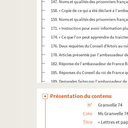
147. Noms et qualités des prisonniers frança
158. « Copie de ce qui a été déclaré à l'amb
159. Noms et qualités des prisonniers frança
171. « Instruction pour avoir information plu
174. « Ce que l'on peut apprendre du traicte
176. Deux requêtes du Conseil d'Artois au r
178. Articles présentés par l'ambassadeur d
182. Réponse de l'ambassadeur de France Bas
185. Réponses du Conseil du roi de France qua
189. Demandes faites par l'ambassadeur de 
191. Réponses, du roi de France touchant div
Présentation du contenu
193. Requête des sujets espagnols, et répo
N°
Granvelle 74
197. Requête au connétable pour avoir répon
Cote
Ms Granvelle 7
199. Conditions proposées par le duc de Savo
Titre
« Lettres et pa
200. Articles présentés au Conseil du roi de