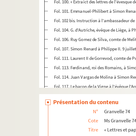
Fol. 100. « Extraict des lettres de l'évesque 
Fol. 101. Emmanuel-Philibert à Simon Renar
Fol. 102 bis. Instruction à l'ambassadeur de
Fol. 104. G. d'Autriche, évêque de Liège, à Ph
Fol. 106. Ruy Gomez de Silva, comte de Meli
Fol. 107. Simon Renard à Philippe II. 9 juille
Fol. 111. Laurent II de Gorrevod, comte de 
Fol. 113. Ferdinand, roi des Romains, à Simo
Fol. 114. Juan Vargas de Molina à Simon Ren
Fol. 117. Le baron de la Vigne à l'évêque l'
Fol. 121. Le capitaine Myllort à l'évêque d'
Présentation du contenu
Fol. 124. « Remonstrances faictes au roy [de
N°
Granvelle 74
Fol. 128. Le secrétaire Ayala à Simon Renar
Cote
Ms Granvelle 7
Fol. 130-132. Emmanuel-Philibert, duc de Sa
Titre
« Lettres et pa
Fol. 134. Le connétable de Montmorency à S