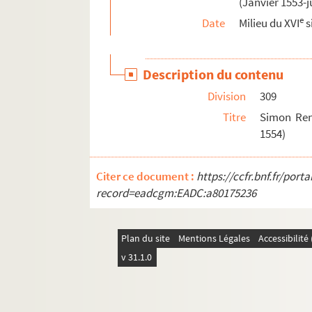
(Janvier 1553-ju
e
Date
Milieu du XVI
s
Description du contenu
Division
309
Titre
Simon Ren
1554)
Citer ce document :
https://ccfr.bnf.fr/por
record=eadcgm:EADC:a80175236
Plan du site
Mentions Légales
Accessibilit
v 31.1.0