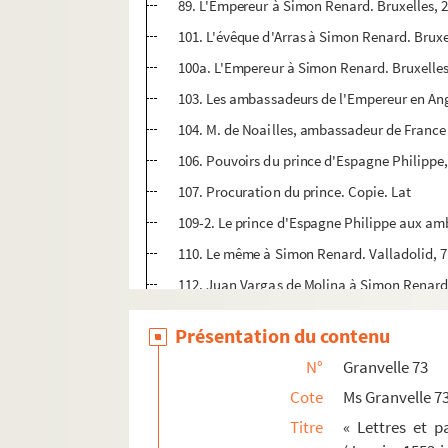
89. L'Empereur à Simon Renard. Bruxelles, 
101. L'évêque d'Arras à Simon Renard. Bruxe
100a. L'Empereur à Simon Renard. Bruxelles,
103. Les ambassadeurs de l'Empereur en Ang
104. M. de Noailles, ambassadeur de France 
106. Pouvoirs du prince d'Espagne Philippe, à
107. Procuration du prince. Copie. Lat
109-2. Le prince d'Espagne Philippe aux amba
110. Le même à Simon Renard. Valladolid, 7 
112. Juan Vargas de Molina à Simon Renard. 
114. L'évêque d'Arras aux ambassadeurs en A
Présentation du contenu
116. Les ambassadeurs en Angleterre à l'Emp
N°
Granvelle 73
118. Les ambassadeurs en Angleterre à la re
Cote
Ms Granvelle 7
119. Charles-Quint à ses ambassadeurs en Ang
Titre
« Lettres et 
123. Antoine de Noailles, ambassadeur de Fran