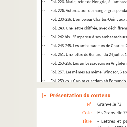
Fol. 226. Marie, reine de Hongrie, à l'ambass
Fol. 226. Autorisation de manger gras pend
Fol. 230-236. L'empereur Charles-Quint aux 
Fol. 240. Une lettre chiffrée, avec déchiffrem
Fol. 242 bis. L'Empereur à ses ambassadeurs 
Fol. 243-245. Les ambassadeurs de Charles-Qu
Fol. 251. Une lettre de Renard, du 24 juillet 
Fol. 253-256. Les ambassadeurs en Angleterre
Fol. 257. Les mêmes au même. Windsor, 6 ao
Fol. 259 vo. « Capita quaedam ab Edmundo, 
Fol. 265. Fragments d'une lettre écrite à l'Em
Présentation du contenu
Fol. 267. Simon Renard à l'évêque d'Arras. 7
N°
Granvelle 73
Fol. 268. Fragment d'une lettre des ambassad
Cote
Ms Granvelle 7
Fol. 269. Un fragment de la main de Renard
Titre
« Lettres et 
Fol. 270. Simon Renard à l'Empereur. (S. l.