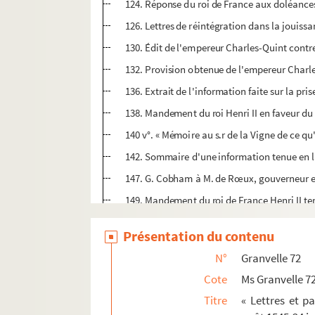
124. Réponse du roi de France aux doléances
126. Lettres de réintégration dans la jouis
130. Édit de l'empereur Charles-Quint contre 
132. Provision obtenue de l'empereur Charle
136. Extrait de l'information faite sur la pri
138. Mandement du roi Henri II en faveur du 
140 v°. « Mémoire au s.r de la Vigne de ce qu
142. Sommaire d'une information tenue en la 
147. G. Cobham à M. de Rœux, gouverneur et 
149. Mandement du roi de France Henri II ten
151. Le roi Henri II à son ambassadeur aupr
Présentation du contenu
153. Réponse de l'Empereur aux remontrance
N°
Granvelle 72
155. Requête au roi de France par Simon Re
Cote
Ms Granvelle 7
156. Lettres patentes de l'empereur Charles-
Titre
« Lettres et p
158. Le roi Henri II aux bourgmestre et conse