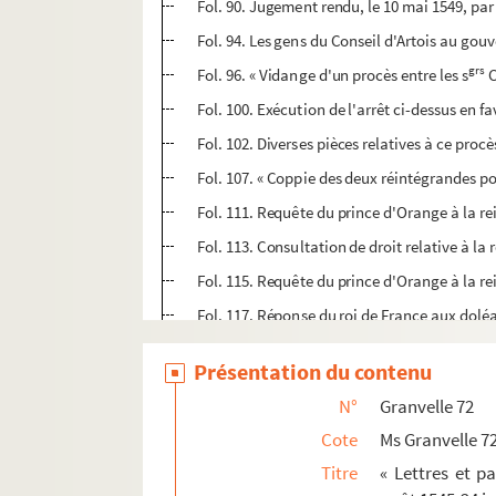
Fol. 90. Jugement rendu, le 10 mai 1549, par
Fol. 94. Les gens du Conseil d'Artois au gouv
grs
Fol. 96. « Vidange d'un procès entre les s
C
Fol. 100. Exécution de l'arrêt ci-dessus en
Fol. 102. Diverses pièces relatives à ce procè
Fol. 107. « Coppie des deux réintégrandes p
Fol. 111. Requête du prince d'Orange à la r
Fol. 113. Consultation de droit relative à l
Fol. 115. Requête du prince d'Orange à la re
Fol. 117. Réponse du roi de France aux dolé
Fol. 118. Réponse du roi de France aux remo
Présentation du contenu
Fol. 124. Réponse du roi de France aux dolé
N°
Granvelle 72
Fol. 126. Lettres de réintégration dans la j
Cote
Ms Granvelle 7
Fol. 130. Édit de l'empereur Charles-Quint co
Titre
« Lettres et p
Fol. 132. Provision obtenue de l'empereur Ch