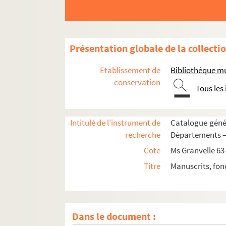
Présentation globale de la collecti
Etablissement de
Bibliothèque m
conservation
Tous les
Ms Granvelle 63. « Mémoires de M. de Champag
Ms Granvelle 64. « Mémoires de M. Champagney
Intitulé de l'instrument de
Catalogue génér
Ms Granvelle 65. « Mémoires de M. de Champag
recherche
Départements — 
Ms Granvelle 66. « Mémoires de M. de Champag
Cote
Ms Granvelle 63
Ms Granvelle 67. « Mémoires de M. de Champa
Titre
Manuscrits, fon
Ms Granvelle 68. « Mémoires de M. de Champag
Ms Granvelle 69. Champagney. Tome VII. Corr
Ms Granvelle 70. « Lettres et papiers de l'am
Dans le document :
Ms Granvelle 71. « Lettres et papiers des amb