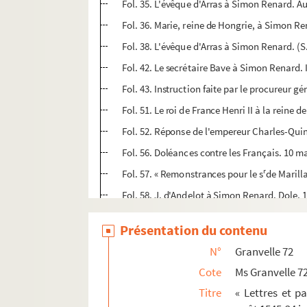
Fol. 35. L'évêque d'Arras à Simon Renard. A
Fol. 36. Marie, reine de Hongrie, à Simon Re
Fol. 38. L'évêque d'Arras à Simon Renard. (S. 
Fol. 42. Le secrétaire Bave à Simon Renard.
Fol. 43. Instruction faite par le procureur gén
Fol. 51. Le roi de France Henri II à la reine d
Fol. 52. Réponse de l'empereur Charles-Quint
Fol. 56. Doléances contre les Français. 10 m
r
Fol. 57. « Remonstrances pour le s
de Marill
Fol. 58. J. d'Andelot à Simon Renard. Dole, 
Fol. 60. Plaintes du roi d'Espagne adressées 
Présentation du contenu
Fol. 64. « Mémoire de ce qu'est passé jusqu'à
N°
Granvelle 72
Fol. 68. Doléances contre les Français. 10 m
Cote
Ms Granvelle 7
Fol. 69. « Emprinses faictes par les officiers 
Titre
« Lettres et p
Fol. 81. Lettres de réintégration accordées pa