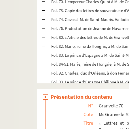
Fol. 70. L'empereur Charles-Quint à M. de Gr
Fol. 73. Copie des lettres de souveraineté d'A
Fol. 74. Covos à M. de Saint-Mauris. Valladol
Fol. 76. Protestation de Jeanne de Navarre re
Fol. 80. « Article des lettres de M. de Granvel
Fol. 82. Marie, reine de Hongrie, à M. de Sai
Fol. 83. Le prince d'Espagne à M. de Saint-Ma
Fol. 84-91. Marie, reine de Hongrie, à M. de S
Fol. 92. Charles, duc d'Orléans, à don Ferna
Fol. 93. Le prince d'Espagne Philippe à M. d
Fol. 95. Le marquis del Vasto à M. de Saint-
Présentation du contenu
Fol. 97. Marie, reine de Hongrie, à M. de Sa
N°
Granvelle 70
Fol. 99. L'amiral d'Annebault à M. de Saint-
Cote
Ms Granvelle 7
Fol. 100. L'empereur Charles-Quint à M. de
Titre
« Lettres et 
Fol. 104. Fernando Gonzaga, vice-roi de Sic