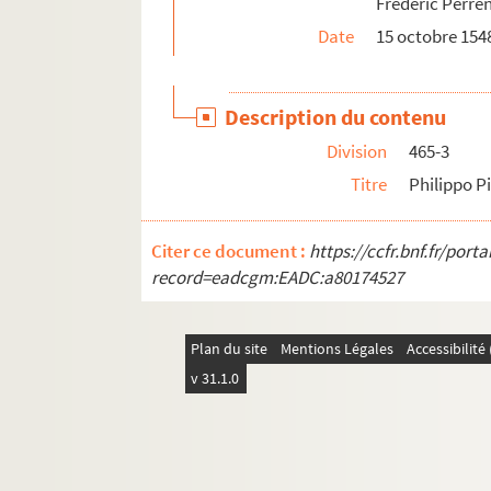
Frédéric Perre
Date
15 octobre 154
Description du contenu
Division
465-3
Titre
Philippo P
Citer ce document :
https://ccfr.bnf.fr/por
record=eadcgm:EADC:a80174527
Plan du site
Mentions Légales
Accessibilit
v 31.1.0