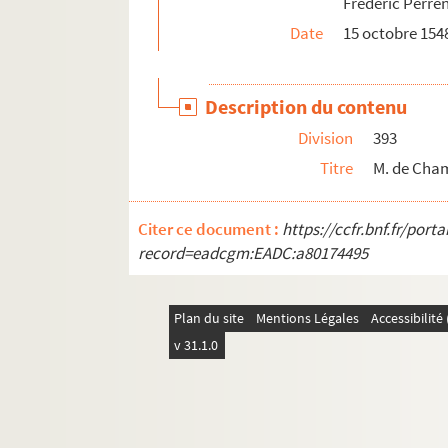
Frédéric Perre
451. Philippo Pirovano à M. de Champagney
Date
15 octobre 154
453. Ant. de La Baume au même. Baume, 7 
455. Minute d'une lettre de Champagney, sa
Description du contenu
456. Un cahier incomplet renfermant des mi
Division
393
465-3. Philippo Pirovano à M. de Champagne
Titre
M. de Cham
466. Philippo Pirovano à M. de Champagney. 
469. M. de Champagney au président Galiot. 
Citer ce document :
https://ccfr.bnf.fr/por
471. Philippo Pirovano à M. de Champagney.
record=eadcgm:EADC:a80174495
473. « Carta de Mons. del Champagney a S. A
474. Minute d'une lettre adressée à M. de la
Plan du site
Mentions Légales
Accessibilit
475-2. Alfonso Casate à M. de Champagney. (S
v 31.1.0
476. « Contract du vendage de la maison de 
Ms Granvelle 70. « Lettres et papiers de l'am
Ms Granvelle 71. « Lettres et papiers des amb