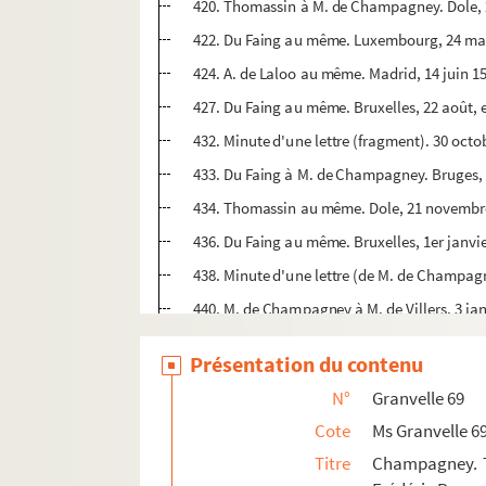
420. Thomassin à M. de Champagney. Dole, 
422. Du Faing au même. Luxembourg, 24 ma
424. A. de Laloo au même. Madrid, 14 juin 1
427. Du Faing au même. Bruxelles, 22 août, e
432. Minute d'une lettre (fragment). 30 octo
433. Du Faing à M. de Champagney. Bruges,
434. Thomassin au même. Dole, 21 novembr
436. Du Faing au même. Bruxelles, 1er janvi
438. Minute d'une lettre (de M. de Champagn
440. M. de Champagney à M. de Villers. 3 jan
442. M. de Champagney au président Richard
Présentation du contenu
444. Du Faing à M. de Champagney. Bruxelles
N°
Granvelle 69
446. A. de Laloo au même. Madrid, 1er juin 
Cote
Ms Granvelle 6
448. M. de Champagney à du Faing (la fin ma
Titre
Champagney. T
450. Thomassin à Oudard, surintendant aux