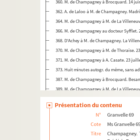
360. M. de Champagney à Brocquard. 14 juin
362. A. de Laloo à M. de Champagney. Madrid
364. M. de Champagney à M. de La Villeneuve
366. M. de Champagney au docteur Syfflet. 2
368. D'Achey à M. de Champagney. La Villeneu
370. M. de Champagney à M. de Thoraise. 23 
371. M. de Champagney à A. Casate. 23 juille
373. Huit minutes autogr. du même, sans ad
387. M. de Champagney à Brocquard. Besanço
389. M. de Champagney à M. de La Villeneuve.
391. Du Faing à M. de Champagney. Du camp 
Présentation du contenu
393. M. de Champagney à M. de La Villeneuve
N°
Granvelle 69
394. Clériadus de Coligny à M. de Champagn
Cote
Ms Granvelle 6
396. M. de Champagney à M. de Cressia. Dole
Titre
Champagney. T
397. A. de Laloo à M. de Champagney. Madrid,