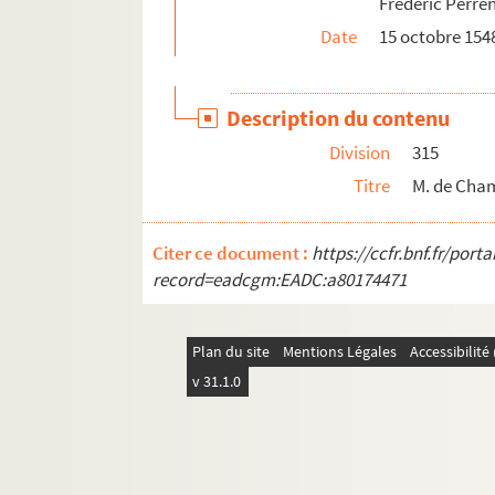
Frédéric Perre
399. M. de Champagney à Mlle de Frontenay. 
Date
15 octobre 154
403. Laurence Perrenot, dame de Châteaufort
405. M. de Champagney à Laurence Perrenot,
Description du contenu
407. Alfonso Casate à M. de Champagney. Lu
Division
315
409. A. de Montrichier à M. de Champagney. Br
Titre
M. de Cham
411. M. de Champagney au comte de Saint-Am
413. A. de Laloo à M. de Champagney. Madri
Citer ce document :
https://ccfr.bnf.fr/por
416. M. de Champagney à A. de Laloo. 27 ma
record=eadcgm:EADC:a80174471
418. Du Faing à M. de Champagney. Bruxelle
420. Thomassin à M. de Champagney. Dole, 
Plan du site
Mentions Légales
Accessibilit
422. Du Faing au même. Luxembourg, 24 ma
v 31.1.0
424. A. de Laloo au même. Madrid, 14 juin 1
427. Du Faing au même. Bruxelles, 22 août, e
432. Minute d'une lettre (fragment). 30 octo