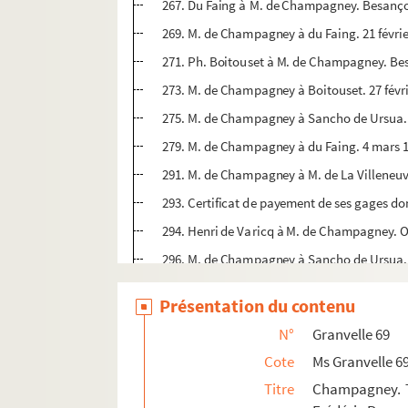
267. Du Faing à M. de Champagney. Besançon
269. M. de Champagney à du Faing. 21 févrie
271. Ph. Boitouset à M. de Champagney. Bes
273. M. de Champagney à Boitouset. 27 févri
275. M. de Champagney à Sancho de Ursua. 2
279. M. de Champagney à du Faing. 4 mars 1
291. M. de Champagney à M. de La Villeneuv
293. Certificat de payement de ses gages d
294. Henri de Varicq à M. de Champagney. O
296. M. de Champagney à Sancho de Ursua. 
298. M. de Champagney à M. de La Villeneuve
Présentation du contenu
300. M. de Champagney à du Faing. 1er et 16 
N°
Granvelle 69
304. M. de Champagney à M. de La Villeneuve
Cote
Ms Granvelle 6
306. Alonso de Laloo à M. de Champagney. M
Titre
Champagney. T
307. Laurence Perrenot à son frère Frédéric 