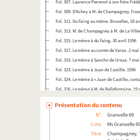
Fol. 307. Laurence Perrenot à son frère Frédé
Fol. 309. D'Achey à M. de Champagney. Frasn
Fol. 311. Du Faing au même. Bruxelles, 18 av
Fol. 313. M. de Champagney à M. de La Ville
Fol. 315. Le même à du Faing. 30 avril 1596
Fol. 317. Le même au comte de Varax. 2 mai
Fol. 319. Le même à Sancho de Ursua. 7 mai
Fol. 323. Le même à Juan de Castille. 1596
Fol. 324. Le même à « Juan de Castille, cont
Fol. 326. Le même à M. de Bellefontaine. 19
Fol. 328. Le même à M. de Corneux. 31 mai 
Présentation du contenu
Fol. 340. J. Doroz, suffragant de Besançon
N°
Granvelle 69
Fol. 342. M. de Champagney à M. de Château
Cote
Ms Granvelle 6
me
Fol. 344. Le même à M
de Thoraise. 3 juin 
Titre
Champagney. T
Fol. 348. M. de Champagney à du Faing. 11 j