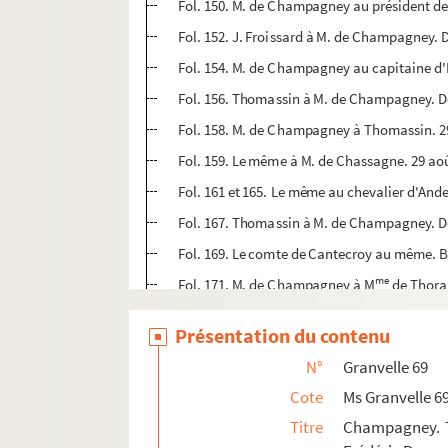
Fol. 150. M. de Champagney au président de 
Fol. 152. J. Froissard à M. de Champagney. 
Fol. 154. M. de Champagney au capitaine d'
Fol. 156. Thomassin à M. de Champagney. Do
Fol. 158. M. de Champagney à Thomassin. 2
Fol. 159. Le même à M. de Chassagne. 29 ao
Fol. 161 et 165. Le même au chevalier d'Ande
Fol. 167. Thomassin à M. de Champagney. D
Fol. 169. Le comte de Cantecroy au même. 
me
Fol. 171. M. de Champagney à M
de Thorai
Fol. 175. M. de Saint-Mauris à M. de Cham
Présentation du contenu
Fol. 177. Marguerite Perrenot à M. de Cham
N°
Granvelle 69
Fol. 179. P. de Rye, comte de Varax, au mê
Cote
Ms Granvelle 6
Fol. 181. M. de Champagney au comte de Va
Titre
Champagney. T
Fol. 183. Le comte de Cantecroy à M. de C