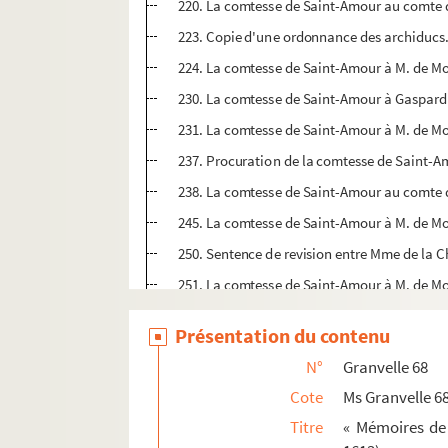
220. La comtesse de Saint-Amour au comte 
223. Copie d'une ordonnance des archiducs.
224. La comtesse de Saint-Amour à M. de Mon
230. La comtesse de Saint-Amour à Gaspard 
231. La comtesse de Saint-Amour à M. de Mon
237. Procuration de la comtesse de Saint-Am
238. La comtesse de Saint-Amour au comte 
245. La comtesse de Saint-Amour à M. de Mon
250. Sentence de revision entre Mme de la 
251. La comtesse de Saint-Amour à M. de Mon
Ms Granvelle 69. Champagney. Tome VII. Corr
Présentation du contenu
Ms Granvelle 70. « Lettres et papiers de l'am
N°
Granvelle 68
Ms Granvelle 71. « Lettres et papiers des amb
Cote
Ms Granvelle 6
Ms Granvelle 72. « Lettres et papiers des amb
Titre
« Mémoires de 
Ms Granvelle 73. « Lettres et papiers des amb