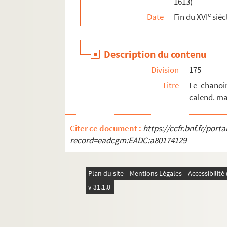
1613)
Ms Granvelle 74. « Lettres et papiers des amb
e
Date
Fin du XVI
sièc
Ms Granvelle 75. « Lettres et papiers des amba
Ms Granvelle 76. « Lettres de Joachim Hopperus
Description du contenu
Ms Granvelle 77. « Lettres de Joachim Hopperus
Division
175
Ms Granvelle 78. « Lettres de Joachim Hopperus
Titre
Le chanoi
Ms Granvelle 79. « Lettres de Joachim Hopperus
calend. mar
Ms Granvelle 80. « Lettres de Joachim Hopperu
Citer ce document :
https://ccfr.bnf.fr/por
record=eadcgm:EADC:a80174129
Plan du site
Mentions Légales
Accessibilit
v 31.1.0