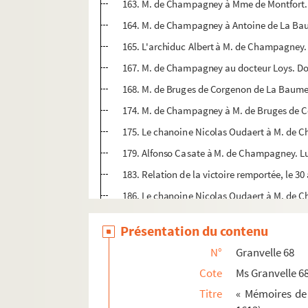
163. M. de Champagney à Mme de Montfort. 
164. M. de Champagney à Antoine de La Bau
165. L'archiduc Albert à M. de Champagney. 
167. M. de Champagney au docteur Loys. Do
168. M. de Bruges de Corgenon de La Baume
174. M. de Champagney à M. de Bruges de Co
175. Le chanoine Nicolas Oudaert à M. de Cha
179. Alfonso Casate à M. de Champagney. Lucer
183. Relation de la victoire remportée, le 3
186. Le chanoine Nicolas Oudaert à M. de Ch
190. J. de Saint-Mauris, abbé de Montbenoî
Présentation du contenu
192. Le comte de Cantecroy à M. de Champa
N°
Granvelle 68
194. « Ordre de Madame la comtesse de Sain
Cote
Ms Granvelle 6
196. « Traduction de l'hymne du Saint-Sacre
Titre
« Mémoires de 
197. La comtesse de Saint-Amour, Hélène de Gr