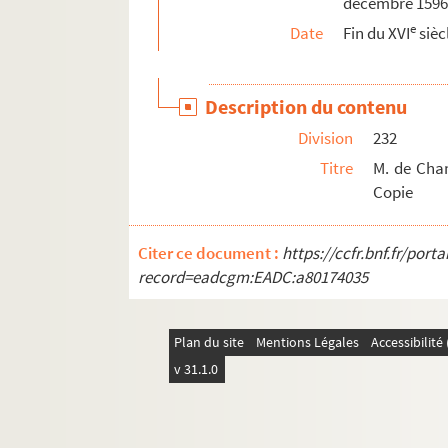
décembre 1596
e
Date
Fin du XVI
sièc
Description du contenu
Division
232
Titre
M. de Cham
Copie
Citer ce document :
https://ccfr.bnf.fr/por
record=eadcgm:EADC:a80174035
Plan du site
Mentions Légales
Accessibilit
v 31.1.0