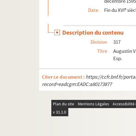
décembre 1595
e
Date
Fin du XVI
sièc
Description du contenu
Division
317
Titre
Augustin V
Esp.
Citer ce document :
https://ccfr.bnf.fr/por
record=eadcgm:EADC:a80173877
Plan du site
Mentions Légales
Accessibilit
v 31.1.0