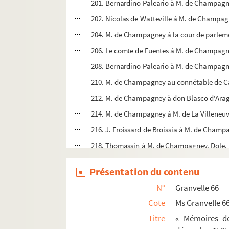
201. Bernardino Paleario à M. de Champagney
202. Nicolas de Watteville à M. de Champagn
204. M. de Champagney à la cour de parleme
206. Le comte de Fuentes à M. de Champagney
208. Bernardino Paleario à M. de Champagney
210. M. de Champagney au connétable de Cast
212. M. de Champagney à don Blasco d'Aragon
214. M. de Champagney à M. de La Villeneuve
216. J. Froissard de Broissia à M. de Champa
218. Thomassin à M. de Champagney. Dole, 
220. M. de Champagney à Bernard Paleario. 
Présentation du contenu
222. M. de Champagney à M. de Vaudrey. Gra
N°
Granvelle 66
223. Bernard Paleario à M. de Champagney. D
Cote
Ms Granvelle 6
225. M. de Champagney au comte de Cantecro
Titre
« Mémoires de
227. M. de Champagney à M. de Vaudrey. Besa