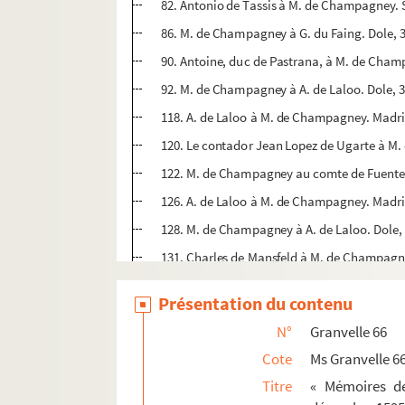
82. Antonio de Tassis à M. de Champagney. S
86. M. de Champagney à G. du Faing. Dole, 
90. Antoine, duc de Pastrana, à M. de Champ
92. M. de Champagney à A. de Laloo. Dole, 3
118. A. de Laloo à M. de Champagney. Madri
120. Le contador Jean Lopez de Ugarte à M.
122. M. de Champagney au comte de Fuentes. 
126. A. de Laloo à M. de Champagney. Madrid
128. M. de Champagney à A. de Laloo. Dole, 
131. Charles de Mansfeld à M. de Champagne
133. A. de Laloo à M. de Champagney. Madrid
Présentation du contenu
135. J. Froissard de Broissia à M. de Champ
N°
Granvelle 66
137. M. de Champagney au duc de Pastrana. 
Cote
Ms Granvelle 6
145. M. de Champagney à Juan Lopes d'Ugart
Titre
« Mémoires de
147. Les membres du parlement de Dole à M