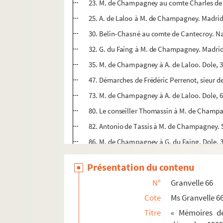
23. M. de Champagney au comte Charles de M
25. A. de Laloo à M. de Champagney. Madrid,
30. Belin-Chasné au comte de Cantecroy. Na
32. G. du Faing à M. de Champagney. Madrid,
35. M. de Champagney à A. de Laloo. Dole, 3 
47. Démarches de Frédéric Perrenot, sieur d
73. M. de Champagney à A. de Laloo. Dole, 6 
80. Le conseiller Thomassin à M. de Champag
82. Antonio de Tassis à M. de Champagney. S
86. M. de Champagney à G. du Faing. Dole, 
90. Antoine, duc de Pastrana, à M. de Champ
Présentation du contenu
92. M. de Champagney à A. de Laloo. Dole, 3
N°
Granvelle 66
118. A. de Laloo à M. de Champagney. Madri
Cote
Ms Granvelle 6
120. Le contador Jean Lopez de Ugarte à M.
Titre
« Mémoires de
122. M. de Champagney au comte de Fuentes. 