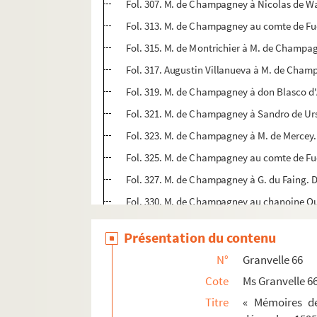
Fol. 307. M. de Champagney à Nicolas de Wa
Fol. 313. M. de Champagney au comte de Fu
Fol. 315. M. de Montrichier à M. de Champa
Fol. 317. Augustin Villanueva à M. de Cham
Fol. 319. M. de Champagney à don Blasco d
Fol. 321. M. de Champagney à Sandro de Ur
Fol. 323. M. de Champagney à M. de Mercey.
Fol. 325. M. de Champagney au comte de Fu
Fol. 327. M. de Champagney à G. du Faing. 
Fol. 330. M. de Champagney au chanoine Ou
non folioté. page de titre
Présentation du contenu
1. M. de Champagney à A. de Laloo. Dole, 2 
N°
Granvelle 66
3. M. de Champagney à G. du Faing. Dole, 4 
Cote
Ms Granvelle 6
5. M. de Champagney à Édouard de Tassis, gén
Titre
« Mémoires de
7. M. de Champagney à A. de Laloo. Dole, 12