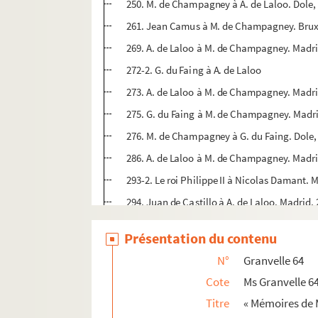
250. M. de Champagney à A. de Laloo. Dole,
261. Jean Camus à M. de Champagney. Bruxe
269. A. de Laloo à M. de Champagney. Madri
272-2. G. du Faing à A. de Laloo
273. A. de Laloo à M. de Champagney. Madri
275. G. du Faing à M. de Champagney. Madri
276. M. de Champagney à G. du Faing. Dole, 
286. A. de Laloo à M. de Champagney. Madrid
293-2. Le roi Philippe II à Nicolas Damant. M
294. Juan de Castillo à A. de Laloo. Madrid,
296. A. de Laloo à M. de Champagney. Madrid
Présentation du contenu
297. G. du Faing à M. de Champagney. Madri
N°
Granvelle 64
299. Le comte de Cantecroy à M. de Champagn
Cote
Ms Granvelle 6
304. Henri de Varicq à M. de Champagney. Br
Titre
« Mémoires de 
Ms Granvelle 65. « Mémoires de M. de Champag