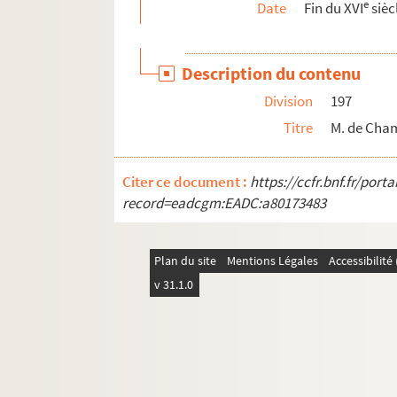
e
Date
Fin du XVI
sièc
Ms Granvelle 66. « Mémoires de M. de Champag
Ms Granvelle 67. « Mémoires de M. de Champa
Description du contenu
Ms Granvelle 68. « Mémoires de M. de Champag
Division
197
Ms Granvelle 69. Champagney. Tome VII. Corr
Titre
M. de Cham
Ms Granvelle 70. « Lettres et papiers de l'am
Ms Granvelle 71. « Lettres et papiers des amb
Citer ce document :
https://ccfr.bnf.fr/por
Ms Granvelle 72. « Lettres et papiers des amb
record=eadcgm:EADC:a80173483
Ms Granvelle 73. « Lettres et papiers des amb
Ms Granvelle 74. « Lettres et papiers des amb
Plan du site
Mentions Légales
Accessibilit
Ms Granvelle 75. « Lettres et papiers des amba
v 31.1.0
Ms Granvelle 76. « Lettres de Joachim Hopperus
Ms Granvelle 77. « Lettres de Joachim Hopperus
Ms Granvelle 78. « Lettres de Joachim Hopperus
Ms Granvelle 79. « Lettres de Joachim Hopperus