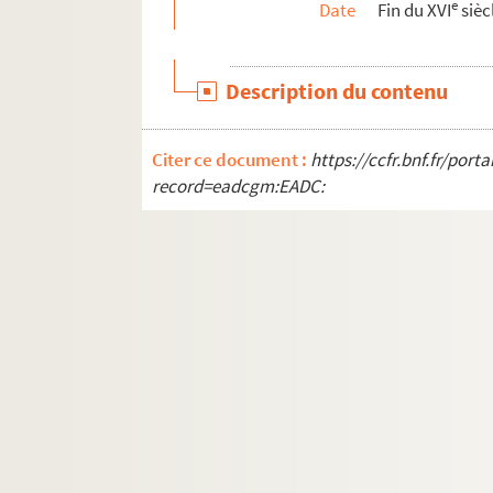
e
Date
Fin du XVI
sièc
Fol. 273. A. de Laloo à M. de Champagney. 
Fol. 275. G. du Faing à M. de Champagney. 
Description du contenu
Fol. 276-281. M. de Champagney à G. du Fain
Fol. 286. A. de Laloo à M. de Champagney. M
Citer ce document :
https://ccfr.bnf.fr/por
Fol. 293 bis. Le roi Philippe II à Nicolas Da
record=eadcgm:EADC:
Fol. 294. Juan de Castillo à A. de Laloo. Mad
Fol. 296. A. de Laloo à M. de Champagney. M
Fol. 297. G. du Faing à M. de Champagney. M
Fol. 299-302. Le comte de Cantecroy à M. d
Fol. 304. Henri de Varicq à M. de Champagney
1. page de titre
2. Le secrétaire d'État André de Laloo à M.
8. G. du Faing à M. de Champagney. Madrid, 
10. Jean Camus à M. de Champagney. Bruxell