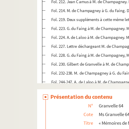
Fol. 212. Jean Camus à M. de Champagney. B
Fol. 214. M. de Champagney à G. du Faing. Do
Fol. 219. Deux suppléments à cette même let
Fol. 223. G. du Faing à M. de Champagney. M
Fol. 224. A. de Laloo à M. de Champagney. M
Fol. 227. Lettre déchargeant M. de Champa
Fol. 228. G. du Faing à M. de Champagney, M
Fol. 230. Gilbert de Granvelle à M. de Champ
Fol. 232-238. M. de Champagney à G. du Fain
Fol. 244-247. A. de Laloo à M. de Champagney
Fol. 248. M. de Champagney à M. du Faing. 
Présentation du contenu
Fol. 250-252. M. de Champagney à A. de Lalo
N°
Granvelle 64
Fol. 261. Jean Camus à M. de Champagney. B
Cote
Ms Granvelle 6
Fol. 269. A. de Laloo à M. de Champagney. 
Titre
« Mémoires de 
Fol. 272 bis. G. du Faing à A. de Laloo