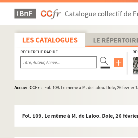
Fol. 18. M. de Champagney à Ant. Houst. Dole, 22 janvier
Catalogue collectif de F
Fol. 20. Jean Camus à M. de Champagney. Bruxelles, 15 j
Fol. 21. Déclaration des villes et châteaux pris sur les Tur
Fol. 23. M. de Champagney à don Juan de Idiaques. Dole, 
LES CATALOGUES
LE RÉPERTOIR
Fol. 29. M. de Champagney à Charles de Mansfeld. Dole, 1
RECHERCHE RAPIDE
RE
Fol. 33. André de Laloo à M. de Champagney. Madrid, 29 j
Fol. 39. Le comte Pierre de Mansfeld au roi Philippe II. Br
Fol. 40. Billets inclus dans la lettre précédente
Fol. 43. Tableau indiquant les moyens de ruiner les Pays-
Accueil CCFr
Fol. 109. Le même à M. de Laloo. Dole, 26 février 
>
Fol. 44. M. de Champagney à don Sancho de Leyva. Dole, 
Fol. 45. M. de Champagney à Pierre de Mansfeld. Dole, 24 
Fol. 46. M. de Champagney à M. d'Assonleville. Dole, 24 j
Fol. 109. Le même à M. de Laloo. Dole, 26 févrie
Fol. 47. M. de Champagney au comte de Fuentes. Luxeuil, 
Fol. 48. M. de Champagney à Charles de Mansfeld. Dole, 2