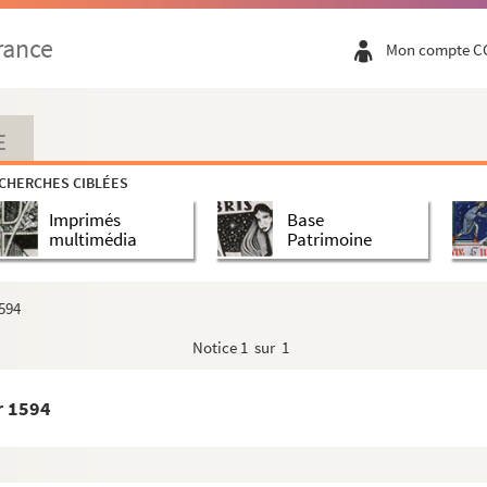
 1594
rance
Mon compte C
anvier 1594
cs. 1593
17 janvier 1594
E
7 janvier 1594
CHERCHES CIBLÉES
anvier 1594
Imprimés
Base
uxelles, 21 août 1593
multimédia
Patrimoine
Bas, en temps de guerre
1594
23 janvier 1594
Notice
1 sur 1
janvier 1594
anvier 1594
r 1594
24 janvier 1594
4 janvier 1594