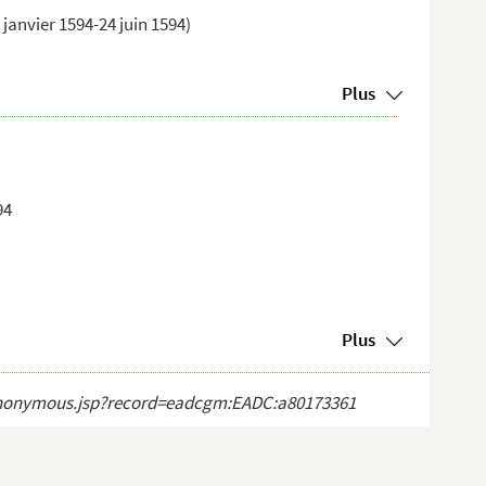
janvier 1594-24 juin 1594)
Plus
94
Plus
ct_anonymous.jsp?record=eadcgm:EADC:a80173361