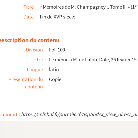
er
Titre
« Mémoires de M. Champagney... Tome II. » (1
mpagney. Madrid, 27 février 1594
e
Date
Fin du XVI
siècle
 avril 1593
0, et San-Lorenzo, 27 mai 1588
1594
Description du contenu
mars 1594
Division
Fol. 109
s 1594
Titre
Le même à M. de Laloo. Dole, 26 février 15
 3 mars 1594
Langue
latin
s 1594
Présentation du
Copie.
contenu
594
. Dole, 10 mars 1594
1594
ocument :
https://ccfr.bnf.fr/portailccfr/jsp/index_view_dire
, 12 mars 1594
1594