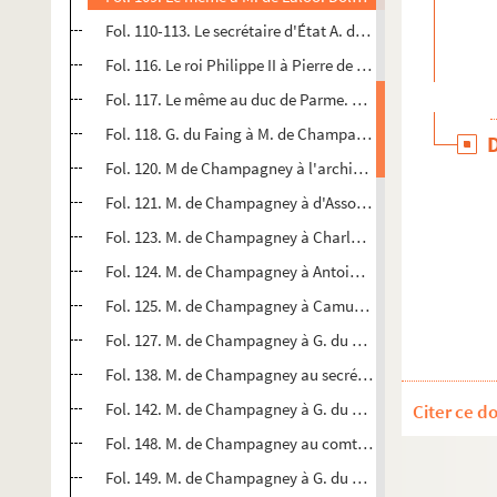
Fol. 110-113. Le secrétaire d'État A. de Laloo à M. de Cha
Fol. 116. Le roi Philippe II à Pierre de Mansfeld. Madrid, 20
Fol. 117. Le même au duc de Parme. Del Pardo, 2 mars 159
Fol. 118. G. du Faing à M. de Champagney. Madrid, mars 
er
Fol. 120. M de Champagney à l'archiduc Ernest. Dole, 1
Fol. 121. M. de Champagney à d'Assonleville. Dole, 3 mar
Fol. 123. M. de Champagney à Charles de Mansfeld. Dole,
Fol. 124. M. de Champagney à Antoine Houst. Dole, 3 mar
Fol. 125. M. de Champagney à Camus. Dole, 3 mars 1594
Fol. 127. M. de Champagney à G. du Faing. Dole, 6 mars 1
Fol. 138. M. de Champagney au secrétaire d'État de Laloo
Fol. 142. M. de Champagney à G. du Faing. Dole, 11 mars 
Citer ce d
Fol. 148. M. de Champagney au comte de Cantecroy. Dole
Fol. 149. M. de Champagney à G. du Faing. Dole, 12 mars 