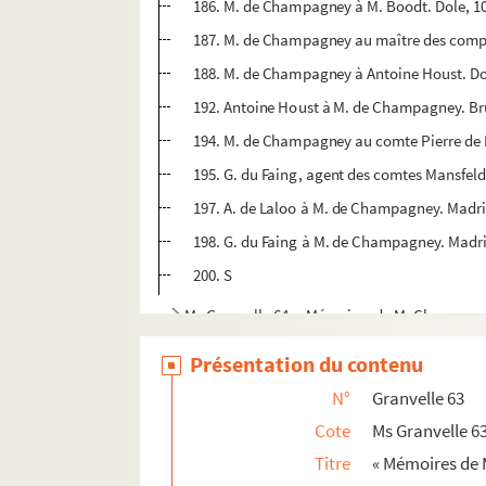
186. M. de Champagney à M. Boodt. Dole, 10 
187. M. de Champagney au maître des compte
188. M. de Champagney à Antoine Houst. Do
192. Antoine Houst à M. de Champagney. Bru
194. M. de Champagney au comte Pierre de M
195. G. du Faing, agent des comtes Mansfel
197. A. de Laloo à M. de Champagney. Madrid
198. G. du Faing à M. de Champagney. Madri
200. S
Ms Granvelle 64. « Mémoires de M. Champagney
Ms Granvelle 65. « Mémoires de M. de Champag
Présentation du contenu
Ms Granvelle 66. « Mémoires de M. de Champag
N°
Granvelle 63
Ms Granvelle 67. « Mémoires de M. de Champa
Cote
Ms Granvelle 6
Ms Granvelle 68. « Mémoires de M. de Champag
Titre
« Mémoires de 
Ms Granvelle 69. Champagney. Tome VII. Corr