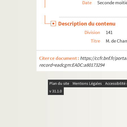
Date
Seconde moitié
195. G. du Faing, agent des comtes Mansfel
197. A. de Laloo à M. de Champagney. Madrid
Description du contenu
198. G. du Faing à M. de Champagney. Madri
Division
141
200. S
Titre
M. de Cham
Ms Granvelle 64. « Mémoires de M. Champagney
Ms Granvelle 65. « Mémoires de M. de Champag
Citer ce document :
https://ccfr.bnf.fr/por
Ms Granvelle 66. « Mémoires de M. de Champag
record=eadcgm:EADC:a80173294
Ms Granvelle 67. « Mémoires de M. de Champa
Ms Granvelle 68. « Mémoires de M. de Champag
Plan du site
Mentions Légales
Accessibilit
Ms Granvelle 69. Champagney. Tome VII. Corr
v 31.1.0
Ms Granvelle 70. « Lettres et papiers de l'am
Ms Granvelle 71. « Lettres et papiers des amb
Ms Granvelle 72. « Lettres et papiers des amb
Ms Granvelle 73. « Lettres et papiers des amb