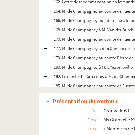
162. Lettre de recommandation en faveur de 
164. M. de Champagney au comte de Fuentes. 
166. M. de Champagney au greffier des financ
168. M. de Champagney à M. Van der Burch, c
170. M. de Champagney au comte de Fuentes.
177. M. de Champagney à don Sancho de Leyv
179. M. de Champagney au comte Pierre de M
180. M. de Champagney à M. d'Assonleville. 
182. Le comte de Cantecroy à M. de Champa
185. M. de Champagney au comte de Fuentes.
186. M. de Champagney à M. Boodt. Dole, 10 
Présentation du contenu
187. M. de Champagney au maître des compte
N°
Granvelle 63
188. M. de Champagney à Antoine Houst. Do
Cote
Ms Granvelle 6
192. Antoine Houst à M. de Champagney. Bru
Titre
« Mémoires de 
194. M. de Champagney au comte Pierre de M