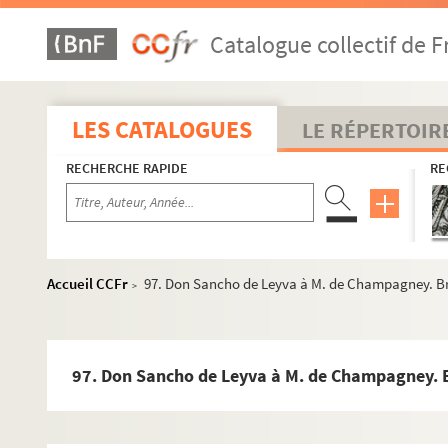
23. Nouvelles de France du 9 octobre 1587. Copie
Catalogue collectif de F
24. Le gouverneur des Pays-Bas au magistrat de Besançon
26. « Mémoire sur les moyens de faire la paix avec les États
43. A. de Laloo à M. de Champagney. Madrid, 24 mai 1591
LES CATALOGUES
LE RÉPERTOIR
45. M. de Champagney au conseiller Antoine Houst. Besa
RECHERCHE RAPIDE
RE
47. Antoine Houst à M. de Champagney. Anvers, 6 octobre
49. Charles de Gavre à M. de Champagney. Ath, 6 octobre
51. Benoît Charreton à M. de Champagney. Nancy, 3 nov
53. Le s.r de Richecourt au chancelier Damant. Copie
Accueil CCFr
97. Don Sancho de Leyva à M. de Champagney. Brux
>
54. Le duc de Lorraine au roi Philippe II. Nancy, 3 novemb
57. Jean Richardot à M. de Champagney. Bruxelles, 12 n
59. Le roi Philippe II à M. de Champagney. 15 novembre 1
97. Don Sancho de Leyva à M. de Champagney. Br
60. M. de Champagney au comte Charles de Mansfeld
61. M. de Champagney à M. de Montrichier