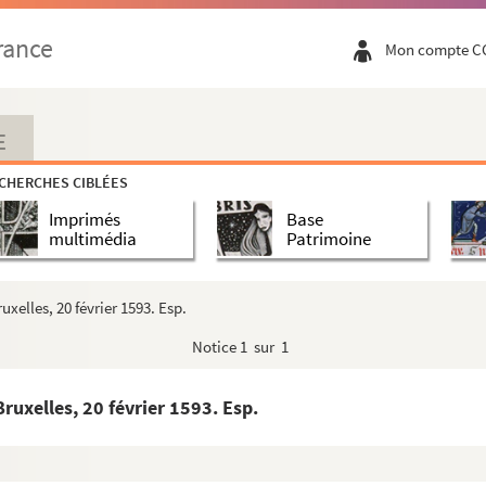
rance
Mon compte C
. Bruxelles, 31 décembre 1588. Copie
 d'Hollandes et les autres provinces », par ...
E
nçon, 21 mars 1594. Copie
CHERCHES CIBLÉES
 1592
Imprimés
Base
 1592
multimédia
Patrimoine
embre 1592
elles, 20 février 1593. Esp.
re 1592. Copie
Notice
1 sur 1
ovembre 1592
592. Copie
uxelles, 20 février 1593. Esp.