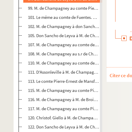
99. M. de Champagney au comte Pierre-Ernest de Mansfeld
101. Le même au comte de Fuentes. Dole, 29 janvier 1593.
102. M. de Champagney à don Sancho de Leyva. Dole, 29 j
105. Don Sancho de Leyva à M. de Champagney. Bruxelles, 
107. M. de Champagney au comte de Fuentes. Dole, 3 févri
108. M. de Champagney au s.r de Chassey (B. Charreton). D
110. M. de Champagney au comte de Fuentes. Dole, 6 févri
111. D'Assonleville à M. de Champagney. Bruxelles, 14 fév
Citer ce d
113. Le comte Pierre-Ernest de Mansfeld à M. de Champagn
115. M. de Champagney au comte Pierre-Ernest de Mansfeld
116. M. de Champagney à M. de Broissia. Salins, 25 févrie
117. M. de Champagney au comte Pierre-Ernest de Mansfeld
120. Christof. Giello à M. de Champagney. Bruxelles, 4 ma
122. Don Sancho de Leyva à M. de Champagney. Bruxelles,