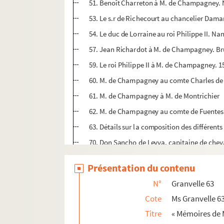
51. Benoît Charreton à M. de Champagney.
53. Le s.r de Richecourt au chancelier Dama
54. Le duc de Lorraine au roi Philippe II. N
57. Jean Richardot à M. de Champagney. Br
59. Le roi Philippe II à M. de Champagney. 
60. M. de Champagney au comte Charles de
61. M. de Champagney à M. de Montrichier
62. M. de Champagney au comte de Fuentes.
63. Détails sur la composition des différents
70. Don Sancho de Leyva, capitaine de chev
72. Leonardo de Tassis à M. de Champagney.
Présentation du contenu
74. Charles de Mansfeld, grand maître de l'ar
N°
Granvelle 63
75. M. de Champagney à Damant. Besançon,
Cote
Ms Granvelle 6
76. M. de Champagney au comte de Fuentes.
Titre
« Mémoires de 
84. M. de Champagney à Charles de Mansfeld