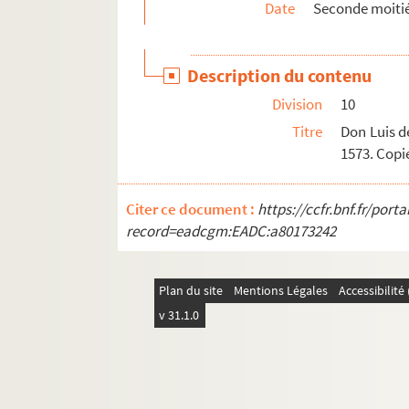
Date
Seconde moitié
88. M. de Champagney au s.r Charreton. Be
89. M. de Champagney au s.r Drinkwart. Bes
Description du contenu
90. Le conseiller Assonleville à M. de Cham
Division
10
92. Don Sancho de Leyva à M. de Champagne
Titre
Don Luis d
94. M. de Champagney au comte Pierre-Ernest
1573. Copie
95. M. de Champagney à d'Assonleville. Dole
97. Don Sancho de Leyva à M. de Champagney.
Citer ce document :
https://ccfr.bnf.fr/por
99. M. de Champagney au comte Pierre-Ernes
record=eadcgm:EADC:a80173242
101. Le même au comte de Fuentes. Dole, 29 
102. M. de Champagney à don Sancho de Leyv
Plan du site
Mentions Légales
Accessibilit
105. Don Sancho de Leyva à M. de Champagney
v 31.1.0
107. M. de Champagney au comte de Fuentes. 
108. M. de Champagney au s.r de Chassey (B.
110. M. de Champagney au comte de Fuentes. 