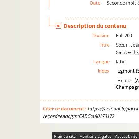
Date
Seconde moitié
Fol. 254. G. du Faing, capitaine d'une com
Fol. 256. Le comte Charles de Mansfeld à M
Description du contenu
Fol. 258. M. de Champagney à Antoine Houst
Division
Fol. 200
Fol. 262. Bucho Aytta, prévôt de l'église d
Titre
Sœur Jea
Fol. 263. Copie d'une lettre du duc de Terran
Sainte-Éli
Fol. 263 vo. Deux lettres du comte de Fuente
Langue
latin
Fol. 265. M. de Champagney à Charles de Ma
Index
Egmont (S
Fol. 267 et 269. M. de Champagney à Antoine
Houst (A
Fol. 271. Don Sancho de Leyva à M. de Cham
Champag
Fol. 273. M. de Champagney à Pierre de Mans
Fol. 274. M. de Champagney à Charles de Ma
Citer ce document :
https://ccfr.bnf.fr/por
Fol. 276. M. de Champagney à Antoine Houst
record=eadcgm:EADC:a80173172
Fol. 283. Rôle des concessions de sel de la 
Fol. 287. M. de Champagney à Antoine Houst
Plan du site
Mentions Légales
Accessibilit