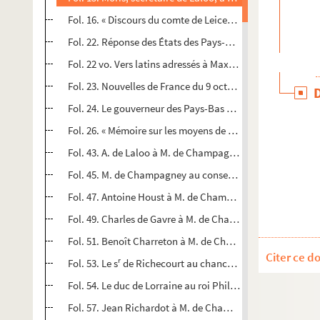
Fol. 16. « Discours du comte de Leicester aux États des Pa
Fol. 22. Réponse des États des Pays-Bas. La Haye, 18 sep
Fol. 22 vo. Vers latins adressés à Maximilien, archiduc d'
Fol. 23. Nouvelles de France du 9 octobre 1587
Fol. 24. Le gouverneur des Pays-Bas au magistrat de Bes
Fol. 26. « Mémoire sur les moyens de faire la paix avec les 
Fol. 43. A. de Laloo à M. de Champagney. Madrid, 24 mai 
Fol. 45. M. de Champagney au conseiller Antoine Houst. 
Fol. 47. Antoine Houst à M. de Champagney. Anvers, 6 oc
Fol. 49. Charles de Gavre à M. de Champagney. Ath, 6 oct
Fol. 51. Benoît Charreton à M. de Champagney. Nancy, 3
Citer ce d
r
Fol. 53. Le s
de Richecourt au chancelier Damant
Fol. 54. Le duc de Lorraine au roi Philippe II. Nancy, 3 n
Fol. 57. Jean Richardot à M. de Champagney. Bruxelles, 