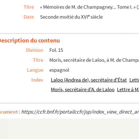
Titre
« Mémoires de M. de Champagney... Tome I. » (
ys-Bas. 1587 »
e
Date
Seconde moitié du XVI
siècle
tembre 1587
Autriche, élu roi de Pologne
Description du contenu
ançon. Bruxelles, 31 décembre 1588
Division
Fol. 15
États d'Hollandes et les autres provinces », par ...
Titre
Moris, secrétaire de Laloo, à M. de Champa
1591
Langue
espagnol
Besançon, 21 mars 1594
Index
Laloo (Andrea de), secrétaire d'État
Lett
tobre 1592
Moris, secrétaire d'A. de Laloo
Lettre à 
obre 1592
 novembre 1592
ocument :
https://ccfr.bnf.fr/portailccfr/jsp/index_view_dire
ovembre 1592
12 novembre 1592