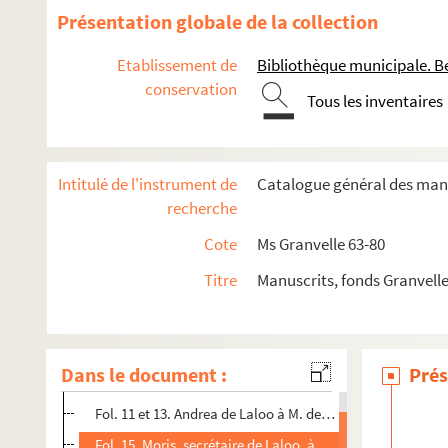
Présentation globale de la collection
Etablissement de
Bibliothèque municipale. B
conservation
Tous les inventaires
Intitulé de l'instrument de
Catalogue général des manu
Ms Granvelle 63. « Mémoires de M. de Champagney... Tome I. 
recherche
Fol. 1. Gio Francesco de (Gambilla) à Frédéric de Champa
Cote
Ms Granvelle 63-80
Fol. 3. Le prince de Sulmone à Frédéric de Champagney... 1
Titre
Manuscrits, fonds Granvell
Fol. 5. Gaspard Schetz à M. de Chantonnay. Anvers, 16 d
r
Fol. 7. Jean de Mepsche au comte de Cantecroy, s
de Cha
Fol. 8. Le secrétaire Bave à M. de Chantonnay. Bruxelles, 
Dans le document :
Prés
Fol. 10. Don Luis de Requesens à M. de Champagney. Brux
Fol. 11 et 13. Andrea de Laloo à M. de Champagney. Bruge
Fol. 15. Moris, secrétaire de Laloo, à M. de Champagney. L