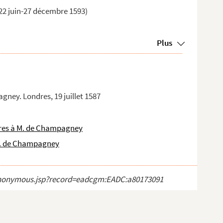
22 juin-27 décembre 1593)
Plus
gney. Londres, 19 juillet 1587
res à M. de Champagney
M. de Champagney
ct_anonymous.jsp?record=eadcgm:EADC:a80173091