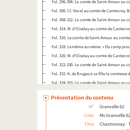
Fol. 296-304. Le comte de Saint-Amour au co
Fol. 306. Cl. Veval au comte de Cantecroy. Br
Fol. 308-312. Le comte de Saint-Amour au co
Fol. 314. M. d'Oiselay au comte de Cantecro
Fol. 316. Le comte de Saint-Amour au comt
Fol. 318. Le même au même. « Du camp proch
Fol. 320. M. d'Oiselay au comte de Cantecroy
Fol. 322-330. Le comte de Saint-Amour au co
Fol. 332. K. de Bruges à sa fille la comtess
Fol. 334-353. Le comte de Saint-Amour au co
Fol. 355-357. Hélène Perrenot de Granvelle
Présentation du contenu
Fol. 359. Le comte de Saint-Amour au comte 
N°
Granvelle 62
Fol. 361-369. Hélène Perrenot de Granvelle 
Cote
Ms Granvelle 6
Fol. 371. « Copie des deux mémoriaux prése
Titre
Chantonnay. T
Fol. 376 et 378. Le conseiller Pétremand au 