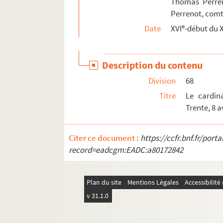
Thomas Perren
Perrenot, comt
e
Date
XVI
-début du X
Description du contenu
Division
68
Titre
Le cardin
Trente, 8 av
Citer ce document :
https://ccfr.bnf.fr/por
record=eadcgm:EADC:a80172842
Plan du site
Mentions Légales
Accessibilit
v 31.1.0