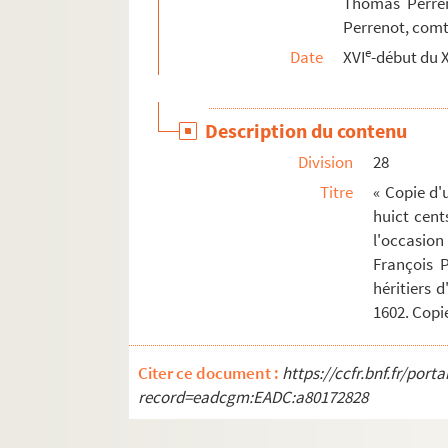
Thomas Perren
Perrenot, comt
e
Date
XVI
-début du X
Description du contenu
Division
28
Titre
« Copie d'
huict cent
l'occasion
François 
héritiers 
1602. Copie
Citer ce document :
https://ccfr.bnf.fr/por
record=eadcgm:EADC:a80172828