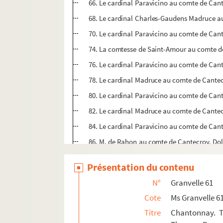
66. Le cardinal Paravicino au comte de Cant
68. Le cardinal Charles-Gaudens Madruce au c
70. Le cardinal Paravicino au comte de Cante
74. La comtesse de Saint-Amour au comte d
76. Le cardinal Paravicino au comte de Cante
78. Le cardinal Madruce au comte de Cantecro
80. Le cardinal Paravicino au comte de Cante
82. Le cardinal Madruce au comte de Cantecro
84. Le cardinal Paravicino au comte de Cante
86. M. de Rahon au comte de Cantecroy. Dole 
88. Le cardinal Paravicino au comte de Cant
Présentation du contenu
90. Ant. d'Oiselay, baron de La Villeneuve,
N°
Granvelle 61
93. Bernardino Roth au comte de Cantecroy. 
Cote
Ms Granvelle 6
95. Vinta au comte de Cantecroy. Florence, 18 
Titre
Chantonnay. T
Ms Granvelle 62. Chantonnay. Tome XI. Corre