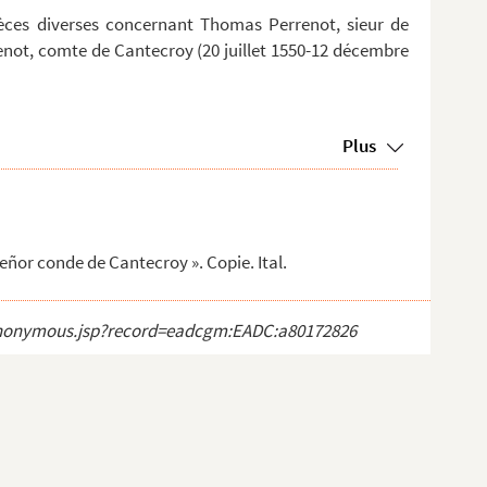
ces diverses concernant Thomas Perrenot, sieur de
renot, comte de Cantecroy (20 juillet 1550-12 décembre
Plus
eñor conde de Cantecroy ». Copie. Ital.
ct_anonymous.jsp?record=eadcgm:EADC:a80172826