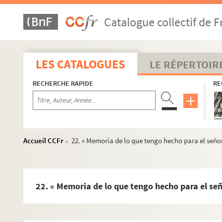
Fol. 38-46. Bernardino Roth à François Perrenot, comte d
Catalogue collectif de F
Fol. 50. « Sentence rendue au Conseil de Sa Majesté impér
Fol. 55. Hélène Perrenot, comtesse de Saint-Amour, au c
Fol. 57. Le comte de Saint-Amour au comte de Cantecroy.
LES CATALOGUES
LE RÉPERTOIR
Fol. 59. La comtesse de Saint-Amour au comte de Cantecr
RECHERCHE RAPIDE
RE
Fol. 61. Le parlement de Dole au comte de Saint-Amour. Do
Fol. 62. Le comte de Saint-Amour au parlement de Dole. 10
Fol. 64. Bernardino Roth au comte de Cantecroy. Venise, 2
Fol. 66. Le cardinal Paravicino au comte de Cantecroy. R
Accueil CCFr
22. « Memoria de lo que tengo hecho para el señor
>
Fol. 68. Le cardinal Charles-Gaudens Madruce au comte de
Fol. 70 et 72. Le cardinal Paravicino au comte de Cantecro
Fol. 74. La comtesse de Saint-Amour au comte de Cantec
22. « Memoria de lo que tengo hecho para el seño
Fol. 76. Le cardinal Paravicino au comte de Cantecroy. R
Fol. 78. Le cardinal Madruce au comte de Cantecroy. Trent