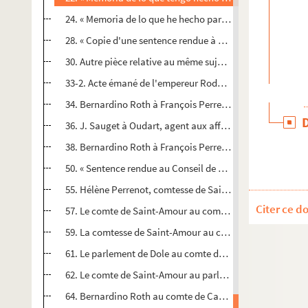
24. « Memoria de lo que he hecho para el ser.o del s.r cond
28. « Copie d'une sentence rendue à Naples par laquelle a 
30. Autre pièce relative au même sujet, « qua [François P
33-2. Acte émané de l'empereur Rodolphe II et adressé à F
34. Bernardino Roth à François Perrenot, comte de Cantecr
36. J. Sauget à Oudart, agent aux affaires du comte de 
38. Bernardino Roth à François Perrenot, comte de Cantec
50. « Sentence rendue au Conseil de Sa Majesté impériale 
55. Hélène Perrenot, comtesse de Saint-Amour, au comte 
Citer ce d
57. Le comte de Saint-Amour au comte de Cantecroy. 18 
59. La comtesse de Saint-Amour au comte de Cantecroy. 
61. Le parlement de Dole au comte de Saint-Amour. Dole, 
62. Le comte de Saint-Amour au parlement de Dole. 10 fév
64. Bernardino Roth au comte de Cantecroy. Venise, 28 jui