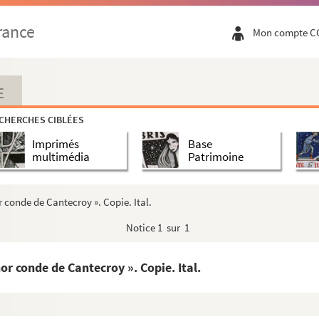
e Cantecroy. Venise, 7 novembre 1603-9 janvier 1604. Qua...
rance
Mon compte C
iale » à l'occasion de contestations survenues entre...
omte de Cantecroy. Saint-Loup, 18 octobre 1605
 18 octobre 1605
E
oy. Gray, 28 décembre 1605
CHERCHES CIBLÉES
le, 31 janvier 1606
Imprimés
Base
 février 1606
multimédia
Patrimoine
8 juillet 1606
ome, 17 mars 1607
 conde de Cantecroy ». Copie. Ital.
 Cantecroy. Trente, 8 avril 1607
Notice
1 sur 1
y. Rome, 14 et 28 avril 1607
roy. Besançon, 18 mai 1607
r conde de Cantecroy ». Copie. Ital.
ome, 2 juin 1607
e, 3 juin 1607