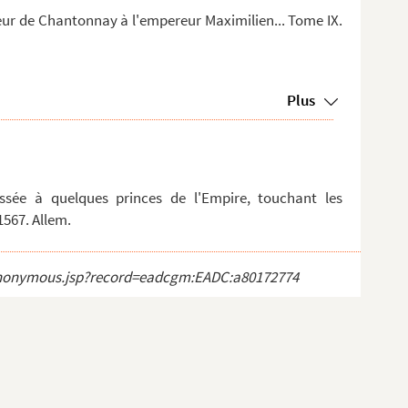
eur de Chantonnay à l'empereur Maximilien... Tome IX.
Plus
essée à quelques princes de l'Empire, touchant les
1567. Allem.
ct_anonymous.jsp?record=eadcgm:EADC:a80172774