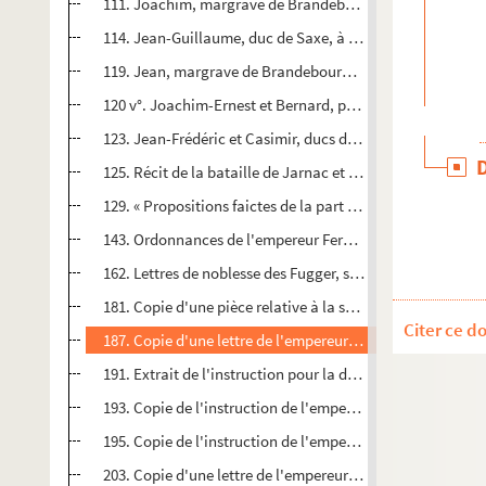
111. Joachim, margrave de Brandebourg, prince électeur, 
114. Jean-Guillaume, duc de Saxe, à l'électeur de Saxe. W
119. Jean, margrave de Brandebourg, au duc Auguste, élec
120 v°. Joachim-Ernest et Bernard, princes d'Anhalt, au du
123. Jean-Frédéric et Casimir, ducs de Poméranie, au duc 
125. Récit de la bataille de Jarnac et mort du prince de C
129. « Propositions faictes de la part de l'empereur en la 
143. Ordonnances de l'empereur Ferdinand, concernant la l
162. Lettres de noblesse des Fugger, seigneurs de Kirschb
181. Copie d'une pièce relative à la solde d'une troupe de
Citer ce d
187. Copie d'une lettre de l'empereur, adressée à quelques
191. Extrait de l'instruction pour la diète de l'Empire
193. Copie de l'instruction de l'empereur Maximilien II à Je
195. Copie de l'instruction de l'empereur Maximilien II don
203. Copie d'une lettre de l'empereur Maximilien II au duc