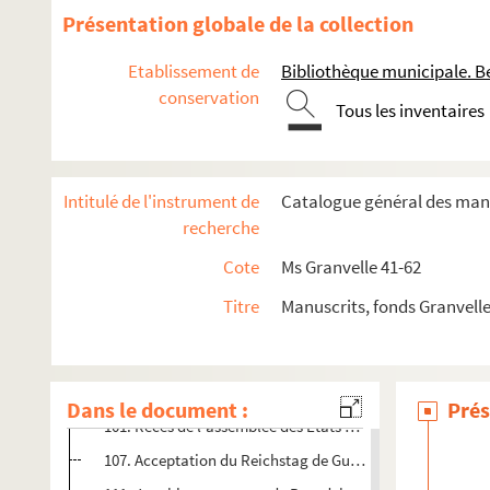
15. « Traicté de paix entre l'empereur Charles et Charles,
Présentation globale de la collection
30. « Traicté de paix entre l'empereur Charles et le duc de J
Etablissement de
Bibliothèque municipale. B
37. Acte d'élection et de couronnement du roi des Romain
conservation
Tous les inventaires
47. « Proposition de la part de l'empereur Ferdinand pour
50. « Negociatio ducis de Arschot, nomine regis Hispaniar
64. Ordonnance du duc de Clèves concernant la religion. D
Intitulé de l'instrument de
Catalogue général des manu
74. Confirmation par l'empereur Maximilien II du traité fai
recherche
82. « Copia del mandamiento y reversales del duque Wolf
Cote
Ms Granvelle 41-62
88. Le roi Philippe II au duc palatin du Rhin Wolfgang. Ma
Titre
Manuscrits, fonds Granvell
89. M. de Chantonnay au duc Wolfgang. Vienne, 19 juin 15
91. Anne, comtesse palatine, duchesse de Bavière, à M. d
93. « Responsum Caesar. Majestatis quantum ad denomi
Dans le document :
Prés
101. Recès de l'assemblée des États de l'Empire tenue à 
107. Acceptation du Reichstag de Guterbach par les princ