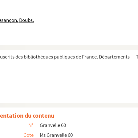
 duc de Gueldre ». Copie. Flam.
uliers. » Dusseldorf, 1er février 1544. Cop...
esançon, Doubs.
s à Francfort-sur-le-Mein, aux mois de novembre ...
 adviser seur ung successeur et roy des Romains...
um missi », à Francfort, au mois de novembre et...
usseldorf, 23 janvier. Copie. Allem.
scrits des bibliothèques publiques de France. Départements — To
t à Augsbourg en 1548, le 26 juin, entre l'Em...
gang, palatino y duque de Zwabruck (sic) »
drid, 17 avril 1566. Copie. Allem.
e
66. Copie. Allem.
e Chantonnay. Munich, 6 décembre 1566. Copie sig...
nationem comitum et aliorum commissariorum suorum in...
entation du contenu
Guterbach. Guterbach, 22 décembre 1568. Copie. Al...
N°
Granvelle 60
es suivants
Cote
Ms Granvelle 60