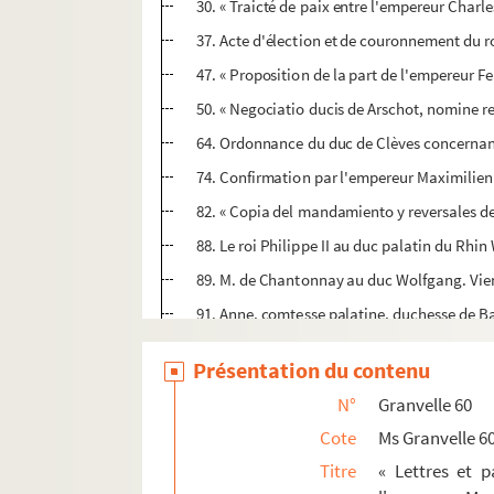
30. « Traicté de paix entre l'empereur Charles
37. Acte d'élection et de couronnement du r
47. « Proposition de la part de l'empereur F
50. « Negociatio ducis de Arschot, nomine r
64. Ordonnance du duc de Clèves concernant l
74. Confirmation par l'empereur Maximilien II
82. « Copia del mandamiento y reversales d
88. Le roi Philippe II au duc palatin du Rhin
89. M. de Chantonnay au duc Wolfgang. Vienn
91. Anne, comtesse palatine, duchesse de Ba
93. « Responsum Caesar. Majestatis quant
Présentation du contenu
101. Recès de l'assemblée des États de l'Em
N°
Granvelle 60
107. Acceptation du Reichstag de Guterbach 
Cote
Ms Granvelle 6
111. Joachim, margrave de Brandebourg, prin
Titre
« Lettres et 
114. Jean-Guillaume, duc de Saxe, à l'électe