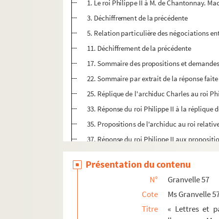
1. Le roi Philippe II à M. de Chantonnay. Mad
3. Déchiffrement de la précédente
5. Relation particulière des négociations entr
11. Déchiffrement de la précédente
17. Sommaire des propositions et demandes fa
22. Sommaire par extrait de la réponse faite
25. Réplique de l'archiduc Charles au roi Ph
33. Réponse du roi Philippe II à la réplique d
35. Propositions de l'archiduc au roi relativ
37. Réponse du roi Philippe II aux propositi
39. Déchiffrement
Présentation du contenu
41. Mémorial de l'archiduc Charles sur les q
N°
Granvelle 57
43. Déchiffrement du précédent. Copie. Esp.
Cote
Ms Granvelle 5
49. Copie de la lettre adressée par l'empereu
Titre
« Lettres et 
53. Le roi Philippe II à M. de Chantonnay. M