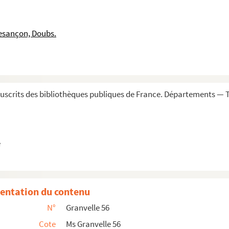
n 1568. Copie. Esp.
llet 1568. Sign. Ital.
esançon, Doubs.
t 1568. Esp.
. Copie
et à Luis de Vanegas. Escurial, 16 août 1568. ...
trichstein, ambassadeur de l'empereur, concern...
scrits des bibliothèques publiques de France. Départements — To
se chiffrée à l'empereur, touchant la contrib...
, en espagnol, datée du 16 août
e
y. Boulogne-sur-Seine, 16 août 1568. Copie signé...
1 août 1568
ût 1568. Copie signée
entation du contenu
ntonnay. Bruxelles, 30 août 1568. Signée. Signée
N°
Granvelle 56
bre 1568. Esp.
Cote
Ms Granvelle 56