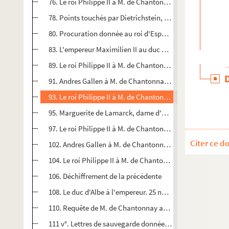
76. Le roi Philippe II à M. de Chantonnay. Madrid, 30 sep
78. Points touchés par Dietrichstein, de la part de l'empe
80. Procuration donnée au roi d'Espagne pour la conclusi
83. L'empereur Maximilien II au duc d'Albe, touchant l'en
89. Le roi Philippe II à M. de Chantonnay. Madrid, 15 octo
91. Andres Gallen à M. de Chantonnay. Madrid, 16 octobre
93. Le roi Philippe II à M. de Chantonnay. Madrid, 17 octo
95. Marguerite de Lamarck, dame d'Arenberg, à M. de Cha
97. Le roi Philippe II à M. de Chantonnay. Aranjuez, 22 n
Citer ce d
102. Andres Gallen à M. de Chantonnay. Madrid, 22 novem
104. Le roi Philippe II à M. de Chantonnay. Aranjuez, 22 n
106. Déchiffrement de la précédente
108. Le duc d'Albe à l'empereur. 25 novembre 1568. Copie.
110. Requête de M. de Chantonnay au roi Philippe II. Vienn
111 v°. Lettres de sauvegarde données à Alphonse de Carre