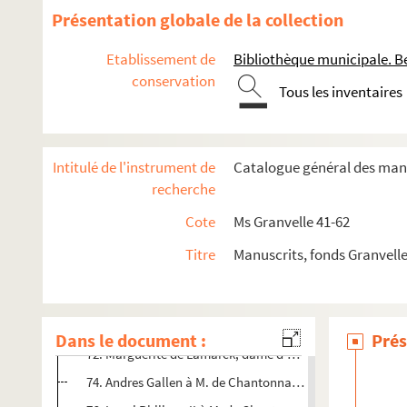
47. Le roi Philippe II à M. de Chantonnay. Escurial, 28 jui
Présentation globale de la collection
49. François de Médicis à M. de Chantonnay. Florence, 3 jui
Etablissement de
Bibliothèque municipale. B
51. Le roi Philippe II à M. de Chantonnay. Madrid, 18 juille
conservation
Tous les inventaires
53. Le roi Philippe II au duc d'Albe. Madrid, 26 juillet 1568
54. Déchiffrement de la lettre envoyée à M. de Chantonnay 
56. Copie de la pétition remise au roi Philippe II par Die
Intitulé de l'instrument de
Catalogue général des manu
58. Copie de la pétition donnée au roi Philippe II et répon
recherche
60. Déchiffrement de la précédente
Cote
Ms Granvelle 41-62
62. Déchiffrement d'une lettre du roi à M. de Chantonnay
Titre
Manuscrits, fonds Granvell
67. La reine-mère Catherine de Médicis à M. de Chantonna
68. M. de Noircarmes à M. de Chantonnay. Bois-le-Duc, 2
70. Emmanuel-Philibert à M. de Chantonnay. Turin, 22 ao
Dans le document :
Prés
72. Marguerite de Lamarck, dame d'Arenberg, à M. de Cha
74. Andres Gallen à M. de Chantonnay. Madrid, 14 septem