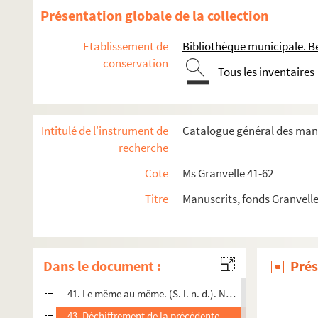
12. Christine, duchesse de Lorraine, à M. de Chantonnay. 
Présentation globale de la collection
13. Traduction de la patente du palatin du Rhin Frédéric 
Etablissement de
Bibliothèque municipale. B
15. « Explication des motifs qu'a le comte palatin de déten
conservation
Tous les inventaires
17. Ferdinand, archiduc d'Autriche, à M. de Chantonnay. 
19. Philippe de Croy à M. de Chantonnay. Heverlé, le 24 m
20. Christine de Lorraine à M. de Chantonnay. Munich, 1er
Intitulé de l'instrument de
Catalogue général des manu
22. Jean-Georges, margrave de Brandebourg, à M. de Chant
recherche
24. François de Médicis à M. de Chantonnay. Florence, 3 m
Cote
Ms Granvelle 41-62
26. Le roi Philippe II à M. de Chantonnay. Madrid, 7 mai 1
Titre
Manuscrits, fonds Granvell
28. Isabelle Colonna à M. de Chantonnay. Rome, 17 mai 15
30. Le roi Philippe II à M. de Chantonnay. Aranjuez, 20 ma
34. Déchiffrement de la précédente
Dans le document :
Prés
39. Le roi Philippe II à M. de Chantonnay. Aranjuez, 23 ma
41. Le même au même. (S. l. n. d.). Nombreux passages ch
43. Déchiffrement de la précédente