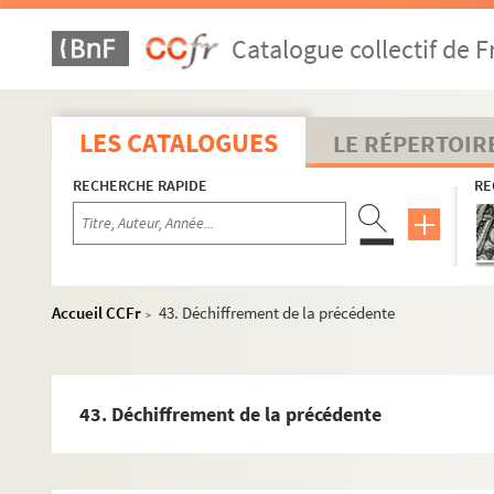
Fol. 97 et 100. Le roi Philippe II à M. de Chantonnay. Ara
Catalogue collectif de F
Fol. 102. Andres Gallen à M. de Chantonnay. Madrid, 22 
Fol. 104. Le roi Philippe II à M. de Chantonnay. Aranjuez
Fol. 106. Déchiffrement de la précédente
LES CATALOGUES
LE RÉPERTOIR
Fol. 108. Le duc d'Albe à l'empereur. 25 novembre 1568
RECHERCHE RAPIDE
RE
Fol. 110. Requête de M. de Chantonnay au roi Philippe II. 
Fol. 111. Lettres de sauvegarde données à Alphonse de Car
Fol. 113. Joachim, margrave de Brandebourg, à M. de C
non folioté. page de titre
Accueil CCFr
43. Déchiffrement de la précédente
>
1. La duchesse de Parme à M. de Chantonnay. 23 mars, 20 et
3. Le roi Philippe II à M. de Chantonnay. Madrid, 28 janvie
6. Philibert, duc de Savoie, à M. de Chantonnay. Turin, 7 
43. Déchiffrement de la précédente
8. Le roi Philippe II à M. de Chantonnay. Madrid, 8 février
10. Andres Gallen à M. de Chantonnay. Madrid, 25 février 