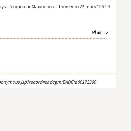
y à l'empereur Maximilien... Tome V. » (23 mars 1567-4
Plus
ct_anonymous.jsp?record=eadcgm:EADC:a80172390