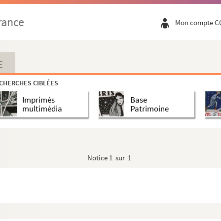
njuez, 22 novembre 1568
rance
Mon compte C
novembre 1568
, 22 novembre 1568
E
CHERCHES CIBLÉES
Vienne, s. d.
Imprimés
Base
rette, marquis de Final, par l'empereur Maximilien II...
multimédia
Patrimoine
hantonnay. Cologne, dimanche 9 mai 1568
 27 avril 1567. (Extraits)
Notice
1 sur 1
r 1568. Copie. Esp.
février 1568. Copie signée
 1568. Copie. Esp.
1568. Esp.