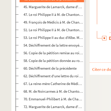
45. Marguerite de Lamarck, dame d'Arenberg, à M. de Chan
47. Le roi Philippe II à M. de Chantonnay. Escurial, 28 jui
49. François de Médicis à M. de Chantonnay. Florence, 3 jui
51. Le roi Philippe II à M. de Chantonnay. Madrid, 18 juille
53. Le roi Philippe II au duc d'Albe. Madrid, 26 juillet 1568
54. Déchiffrement de la lettre envoyée à M. de Chantonnay 
56. Copie de la pétition remise au roi Philippe II par Die
58. Copie de la pétition donnée au roi Philippe II et répon
60. Déchiffrement de la précédente
Citer ce d
62. Déchiffrement d'une lettre du roi à M. de Chantonnay
67. La reine-mère Catherine de Médicis à M. de Chantonna
68. M. de Noircarmes à M. de Chantonnay. Bois-le-Duc, 2
70. Emmanuel-Philibert à M. de Chantonnay. Turin, 22 ao
72. Marguerite de Lamarck, dame d'Arenberg, à M. de Cha