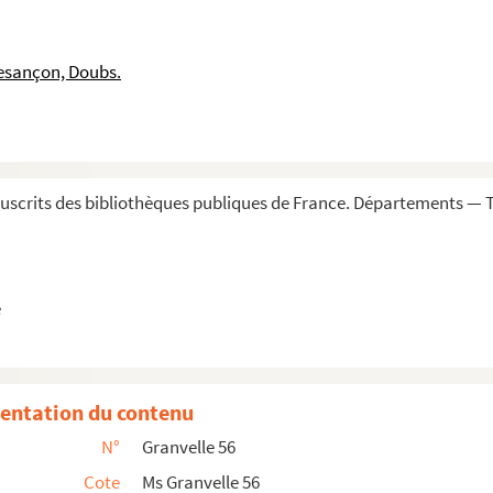
Munich, 28 février 1568. Copie signée
contre l'entrée de la monnaie étrangère dans se...
esançon, Doubs.
ir les 150 mille ducats envoyés d'Espagne ». ...
Innsbruck, 13 mars 1568. Copie. Allem.
ars 1567 (1568). Copie signée
 avril 1568. Copie signée
scrits des bibliothèques publiques de France. Départements — To
onnay. Essling, 23 avril 1568. Copie. Allem.
ai 1568. Copie signée. Ital.
568. Copie. Esp.
e
68. Ital.
i 1568. Esp.
entation du contenu
i 1568. Copie. Esp.
N°
Granvelle 56
iffrés
Cote
Ms Granvelle 56